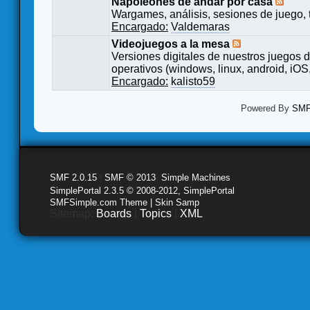
Napoleones de andar por casa
Wargames, análisis, sesiones de juego, 
Encargado:
Valdemaras
Videojuegos a la mesa
Versiones digitales de nuestros juegos d
operativos (windows, linux, android, iOS,
Encargado:
kalisto59
Powered By
SMF 
SMF 2.0.15
|
SMF © 2013
,
Simple Machines
SimplePortal 2.3.5 © 2008-2012, SimplePortal
SMFSimple.com Theme | Skin Samp
Sitemap:
Boards
|
Topics
|
XML