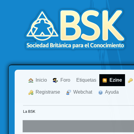
  Inicio
  Foro
Etiquetas
  Ezine
  Registrarse
  Webchat
  Ayuda
La BSK