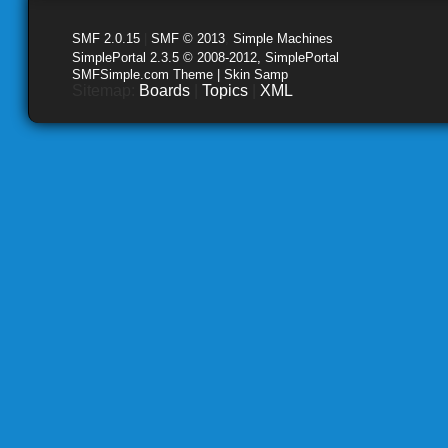
SMF 2.0.15
|
SMF © 2013
,
Simple Machines
SimplePortal 2.3.5 © 2008-2012, SimplePortal
SMFSimple.com Theme | Skin Samp
Sitemap:
Boards
|
Topics
|
XML