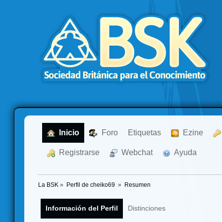
  Inicio
  Foro
Etiquetas
  Ezine
  Registrarse
  Webchat
  Ayuda
La BSK
»
Perfil de cheiko69 
»
Resumen
Información del Perfil
Distinciones