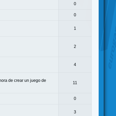
0
0
1
2
4
ora de crear un juego de
11
0
3