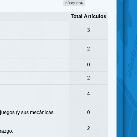
BÚSQUEDA
Total Artículos
3
2
0
2
4
 juegos (y sus mecánicas
0
2
nazgo.