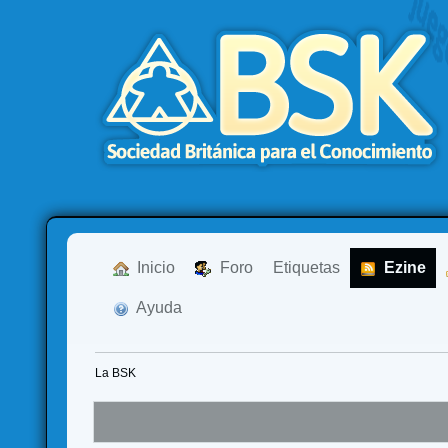
  Inicio
  Foro
Etiquetas
  Ezine
  Ayuda
La BSK