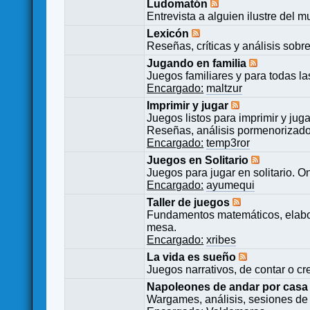
Ludomatón
Entrevista a alguien ilustre del 
Lexicón
Reseñas, críticas y análisis sobr
Jugando en familia
Juegos familiares y para todas l
Encargado:
maltzur
Imprimir y jugar
Juegos listos para imprimir y juga
Reseñas, análisis pormenorizado
Encargado:
temp3ror
Juegos en Solitario
Juegos para jugar en solitario. O
Encargado:
ayumequi
Taller de juegos
Fundamentos matemáticos, elabor
mesa.
Encargado:
xribes
La vida es sueño
Juegos narrativos, de contar o cre
Napoleones de andar por casa
Wargames, análisis, sesiones de 