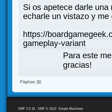
Si os apetece darle una
echarle un vistazo y me
https://boardgamegeek.
gameplay-variant
Para este me
gracias!
Páginas: [
1
]
SMF 2.0.15
|
SMF © 2013
,
Simple Machines