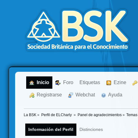
  Inicio
  Foro
Etiquetas
  Ezine
  Registrarse
  Webchat
  Ayuda
La BSK
»
Perfil de ELCharly 
»
Panel de agradecimientos
»
Temas 
Información del Perfil
Distinciones