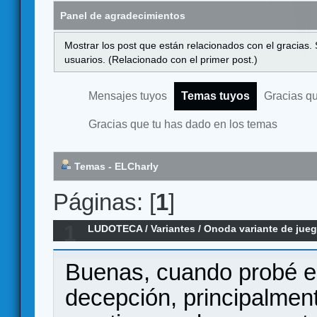
Panel de agradecimientos
Mostrar los post que están relacionados con el gracias.
usuarios. (Relacionado con el primer post.)
Mensajes tuyos
Temas tuyos
Gracias q
Gracias que tu has dado en los temas
Temas - ELCharly
Páginas: [
1
]
1
LUDOTECA
/
Variantes
/
Onoda variante de jue
Buenas, cuando probé e
decepción, principalment