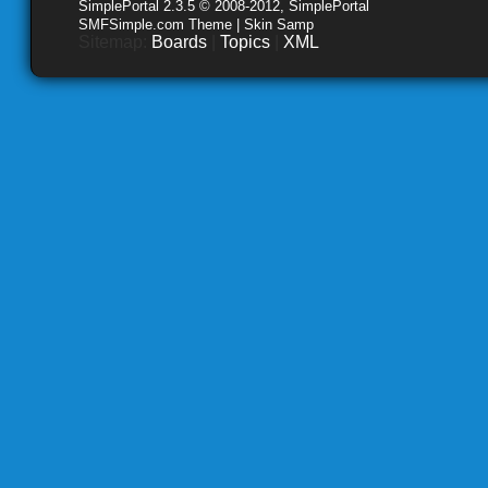
SimplePortal 2.3.5 © 2008-2012, SimplePortal
SMFSimple.com Theme | Skin Samp
Sitemap:
Boards
|
Topics
|
XML