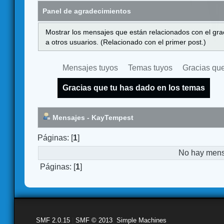
Panel de agradecimientos
Mostrar los mensajes que están relacionados con el gra
a otros usuarios. (Relacionado con el primer post.)
Mensajes tuyos
Temas tuyos
Gracias que
Gracias que tu has dado en los temas
Mensajes - KayTempest
Páginas: [
1
]
No hay mensa
Páginas: [
1
]
SMF 2.0.15
|
SMF © 2013
,
Simple Machines