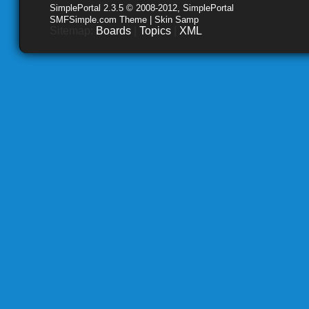
SimplePortal 2.3.5 © 2008-2012, SimplePortal
SMFSimple.com Theme | Skin Samp
Sitemap:
Boards
|
Topics
|
XML