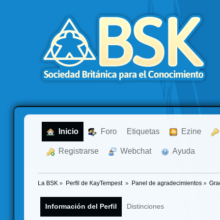
  Inicio
  Foro
Etiquetas
  Ezine
  Registrarse
  Webchat
  Ayuda
La BSK
»
Perfil de KayTempest 
»
Panel de agradecimientos
»
Gra
Información del Perfil
Distinciones