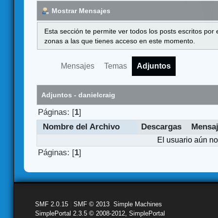
Mostrar Mensajes
Esta sección te permite ver todos los posts escritos por
zonas a las que tienes acceso en este momento.
Mensajes
Temas
Adjuntos
Adjuntos - danielcraig
Páginas: [
1
]
Nombre del Archivo
Descargas
Mensa
El usuario aún no
Páginas: [
1
]
SMF 2.0.15
|
SMF © 2013
,
Simple Machines
SimplePortal 2.3.5 © 2008-2012, SimplePortal