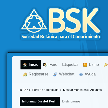
  Inicio
  Foro
Etiquetas
  Ezine
  Registrarse
  Webchat
  Ayuda
La BSK
»
Perfil de danielcraig 
»
Mostrar Mensajes
»
Adjuntos
Información del Perfil
Distinciones