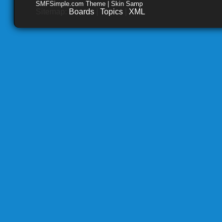
SMFSimple.com Theme | Skin Samp
Sitemap:
Boards
|
Topics
|
XML