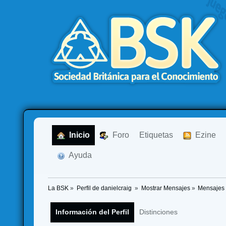
  Inicio
  Foro
Etiquetas
  Ezine
  Ayuda
La BSK
»
Perfil de danielcraig 
»
Mostrar Mensajes
»
Mensajes
Información del Perfil
Distinciones