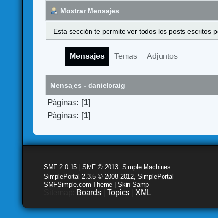
Mostrar Mensajes
Esta sección te permite ver todos los posts escritos
Mensajes
Temas
Adjuntos
Mensajes - danielcraig
Páginas: [
1
]
Páginas: [
1
]
SMF 2.0.15
|
SMF © 2013
,
Simple Machines
SimplePortal 2.3.5 © 2008-2012, SimplePortal
SMFSimple.com Theme | Skin Samp
Sitemap:
Boards
|
Topics
|
XML