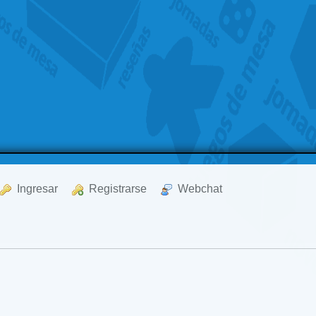
  Ingresar
  Registrarse
  Webchat