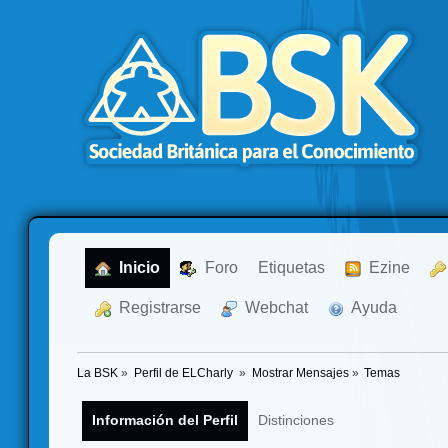
  Inicio
  Foro
Etiquetas
  Ezine
  Registrarse
  Webchat
  Ayuda
La BSK
»
Perfil de ELCharly 
»
Mostrar Mensajes
»
Temas
Información del Perfil
Distinciones