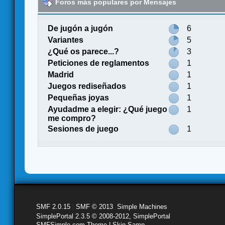
Foros más populares por Mensajes
De jugón a jugón
6
Variantes
5
¿Qué os parece...?
3
Peticiones de reglamentos
1
Madrid
1
Juegos rediseñados
1
Pequeñas joyas
1
Ayudadme a elegir: ¿Qué juego
1
me compro?
Sesiones de juego
1
SMF 2.0.15
|
SMF © 2013
,
Simple Machines
SimplePortal 2.3.5 © 2008-2012, SimplePortal
SMFSimple.com Theme | Skin Samp