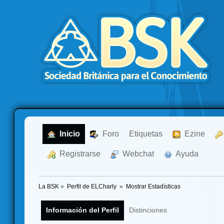
  Inicio
  Foro
Etiquetas
  Ezine
  Registrarse
  Webchat
  Ayuda
La BSK
»
Perfil de ELCharly 
»
Mostrar Estadísticas
Información del Perfil
Distinciones