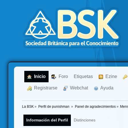
  Inicio
  Foro
Etiquetas
  Ezine
  Registrarse
  Webchat
  Ayuda
La BSK
»
Perfil de punishman 
»
Panel de agradecimientos
»
Mens
Información del Perfil
Distinciones