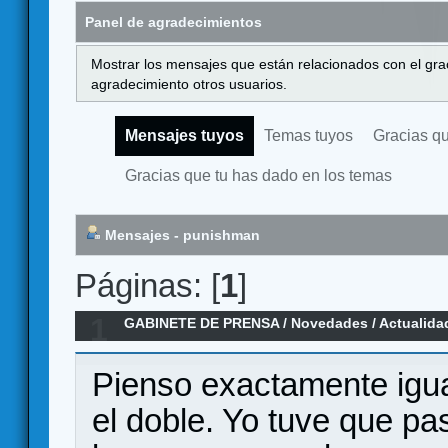
Panel de agradecimientos
Mostrar los mensajes que están relacionados con el gra
agradecimiento otros usuarios.
Mensajes tuyos
Temas tuyos
Gracias q
Gracias que tu has dado en los temas
Mensajes - punishman
Páginas: [
1
]
1
GABINETE DE PRENSA
/
Novedades / Actualida
Capítulos Perdidos por Ediciones MasQueOca
Pienso exactamente igua
el doble. Yo tuve que pas