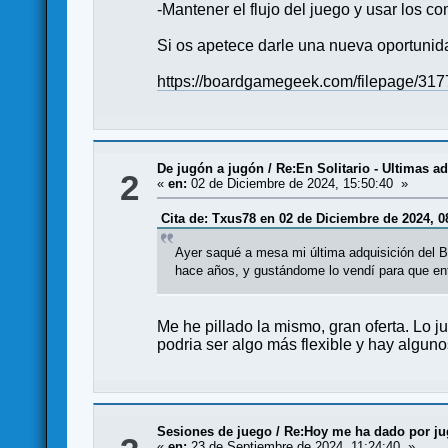
-Mantener el flujo del juego y usar los c
Si os apetece darle una nueva oportunida
https://boardgamegeek.com/filepage/31
De jugón a jugón
/
Re:En Solitario - Ultimas a
2
«
en:
02 de Diciembre de 2024, 15:50:40 »
Cita de: Txus78 en 02 de Diciembre de 2024, 0
Ayer saqué a mesa mi última adquisición del Bl
hace años, y gustándome lo vendí para que ent
Me he pillado la mismo, gran oferta. Lo 
podria ser algo más flexible y hay alguno
Sesiones de juego
/
Re:Hoy me ha dado por juga
«
en:
23 de Septiembre de 2024, 11:24:40 »