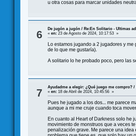
u otra cosas para marcar unidades neutral
De jugón a jugón
/
Re:En Solitario - Ultimas a
6
«
en:
23 de Agosto de 2024, 10:17:53 »
Lo estamos jugando a 2 jugadores y me g
de lo que me gustaría).
A solitario lo he probado poco, pero las
Ayudadme a elegir: ¿Qué juego me compro?
7
«
en:
18 de Abril de 2024, 10:45:56 »
Pues he jugado a los dos... me parece má
aunque a mi me cruje cuando toca mover a
En cuanto al Heart of Darkness solo he j
movimiento de monstruos que a veces te 
penalización grave. Me parece una idea or
problema que tiene es, que solo hay un o