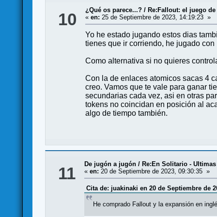
¿Qué os parece...?
/
Re:Fallout: el juego d
10
«
en:
25 de Septiembre de 2023, 14:19:23 »
Yo he estado jugando estos dias tambi
tienes que ir corriendo, he jugado con
Como alternativa si no quieres control
Con la de enlaces atomicos sacas 4 car
creo. Vamos que te vale para ganar tie
secundarias cada vez, asi en otras par
tokens no coincidan en posición al aca
algo de tiempo también.
De jugón a jugón
/
Re:En Solitario - Ultima
11
«
en:
20 de Septiembre de 2023, 09:30:35 »
Cita de: juakinaki en 20 de Septiembre de 2
He comprado Fallout y la expansión en ingl