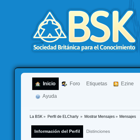
  Inicio
  Foro
Etiquetas
  Ezine
  Ayuda
La BSK
»
Perfil de ELCharly 
»
Mostrar Mensajes
»
Mensajes
Información del Perfil
Distinciones