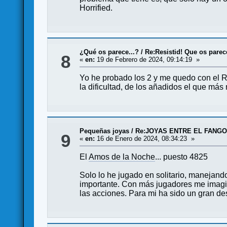
Horrified.
¿Qué os parece...?
/
Re:Resistid! Que os pare
8
«
en:
19 de Febrero de 2024, 09:14:19 »
Yo he probado los 2 y me quedo con el Re
la dificultad, de los añadidos el que má
Pequeñas joyas
/
Re:JOYAS ENTRE EL FANG
9
«
en:
16 de Enero de 2024, 08:34:23 »
El
Amos de la Noche
... puesto 4825
Solo lo he jugado en solitario, manejand
importante. Con más jugadores me imagin
las acciones. Para mi ha sido un gran des