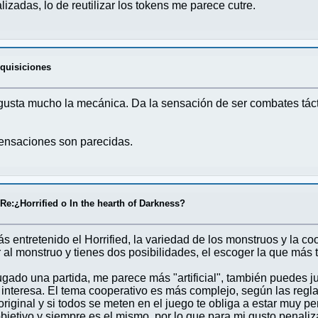
izadas, lo de reutilizar los tokens me parece cutre.
dquisiciones
usta mucho la mecánica. Da la sensación de ser combates táct
 sensaciones son parecidas.
/
Re:¿Horrified o In the hearth of Darkness?
s entretenido el Horrified, la variedad de los monstruos y la c
l monstruo y tienes dos posibilidades, el escoger la que más te
ugado una partida, me parece más "artificial", también puedes 
interesa. El tema cooperativo es más complejo, según las regl
iginal y si todos se meten en el juego te obliga a estar muy pe
bjetivo y siempre es el mismo, por lo que para mi gusto penaliz