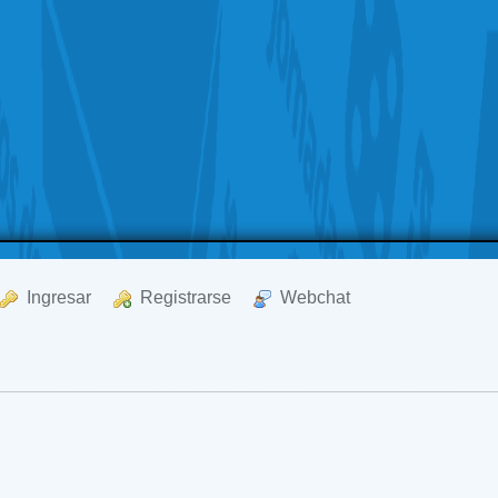
  Ingresar
  Registrarse
  Webchat