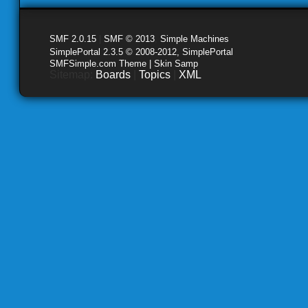
SMF 2.0.15
|
SMF © 2013
,
Simple Machines
SimplePortal 2.3.5 © 2008-2012, SimplePortal
SMFSimple.com Theme | Skin Samp
Sitemap:
Boards
|
Topics
|
XML