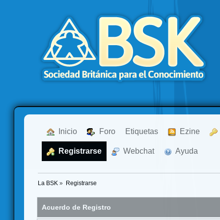
  Inicio
  Foro
Etiquetas
  Ezine
  Registrarse
  Webchat
  Ayuda
La BSK
»
Registrarse
Acuerdo de Registro