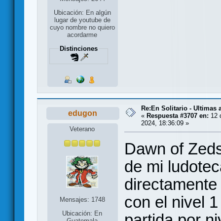
Ubicación: En algún
lugar de youtube de
cuyo nombre no quiero
acordarme
Distinciones
Re:En Solitario - Ultimas
edugon
«
Respuesta #3707 en:
12 
2024, 18:36:09 »
Veterano
Dawn of Zeds 
de mi ludotec
directamente 
con el nivel 1
Mensajes: 1748
Ubicación: En
partida por ni
Guatemala