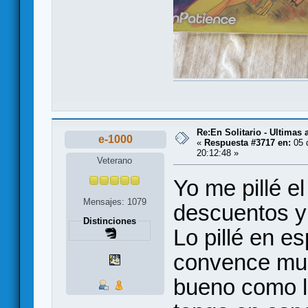
Re:En Solitario - Ultimas
e-1000
«
Respuesta #3717 en:
05 
20:12:48 »
Veterano
Yo me pillé e
Mensajes: 1079
descuentos y 
Distinciones
Lo pillé en e
convence muc
bueno como l