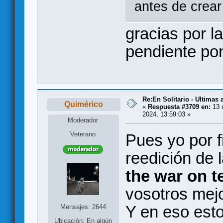
antes de crear
gracias por la
pendiente po
Re:En Solitario - Ultimas
Quimérico
«
Respuesta #3709 en:
13 
2024, 13:59:03 »
Moderador
Veterano
Pues yo por f
reedición de 
the war on t
vosotros mejo
Y en eso est
Mensajes: 2644
Ubicación: En algún