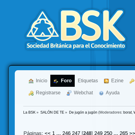
  Inicio
  Foro
Etiquetas
  Ezine
  Registrarse
  Webchat
  Ayuda
La BSK
»
SALÓN DE TE
»
De jugón a jugón
(Moderadores:
borat
,
Páginas:
<<
1
...
246
247
[
248
]
249
250
...
265
>