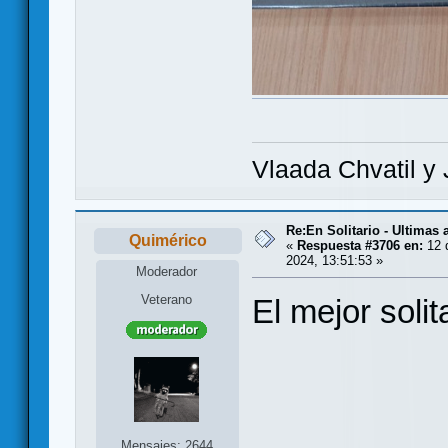
Vlaada Chvatil y 
Re:En Solitario - Ultimas
Quimérico
«
Respuesta #3706 en:
12 
2024, 13:51:53 »
Moderador
Veterano
El mejor soli
Mensajes: 2644