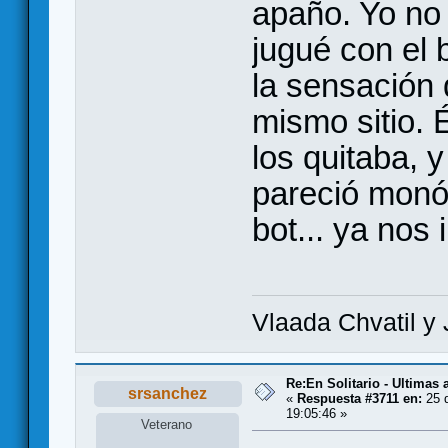
apaño. Yo no 
jugué con el 
la sensación 
mismo sitio. 
los quitaba, y
pareció monó
bot... ya nos
Vlaada Chvatil y 
Re:En Solitario - Ultimas
srsanchez
«
Respuesta #3711 en:
25 d
19:05:46 »
Veterano