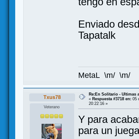
tengo en esp
Enviado des
Tapatalk
MetaL \m/ \m/
Re:En Solitario - Ultimas
Txus78
«
Respuesta #3718 en:
05 
20:22:16 »
Veterano
Y para acabar
para un jueg