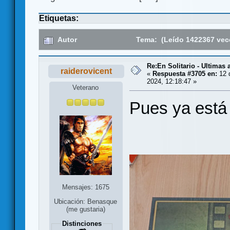
Etiquetas:
Autor
Tema: (Leído 1422367 vec
Re:En Solitario - Ultimas
raiderovicent
«
Respuesta #3705 en:
12 
2024, 12:18:47 »
Veterano
Pues ya está 
Mensajes: 1675
Ubicación: Benasque
(me gustaria)
Distinciones