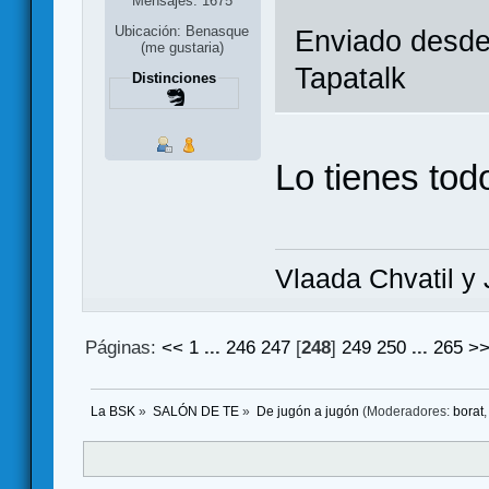
Mensajes: 1675
Ubicación: Benasque
Enviado desd
(me gustaria)
Tapatalk
Distinciones
Lo tienes tod
Vlaada Chvatil y 
Páginas:
<<
1
...
246
247
[
248
]
249
250
...
265
>
La BSK
»
SALÓN DE TE
»
De jugón a jugón
(Moderadores:
borat