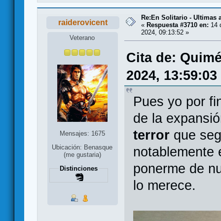
Re:En Solitario - Ultimas
raiderovicent
«
Respuesta #3710 en:
14 
2024, 09:13:52 »
Veterano
Cita de: Quim
2024, 13:59:03
Pues yo por fi
de la expansi
terror
que seg
Mensajes: 1675
Ubicación: Benasque
notablemente e
(me gustaria)
ponerme de nue
Distinciones
lo merece.