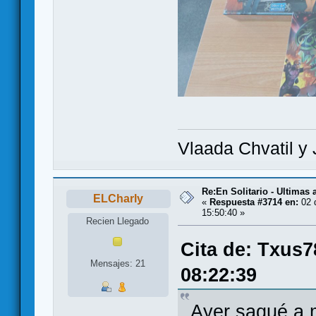
Vlaada Chvatil y 
Re:En Solitario - Ultimas
ELCharly
«
Respuesta #3714 en:
02 
15:50:40 »
Recien Llegado
Cita de: Txus7
Mensajes: 21
08:22:39
Ayer saqué a m