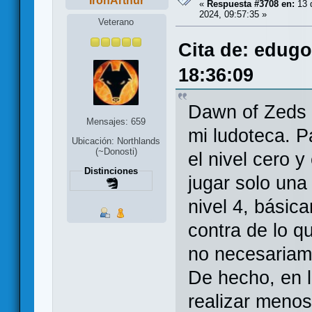
IronArthur
«
Respuesta #3708 en:
13 
2024, 09:57:35 »
Veterano
Cita de: edug
18:36:09
Dawn of Zeds e
Mensajes: 659
mi ludoteca. P
Ubicación: Northlands
(~Donosti)
el nivel cero y
Distinciones
jugar solo una 
nivel 4, básic
contra de lo q
no necesariame
De hecho, en l
realizar menos