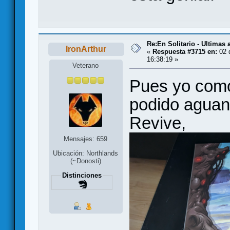
Re:En Solitario - Ultimas
IronArthur
«
Respuesta #3715 en:
02 
16:38:19 »
Veterano
Pues yo como
podido aguant
Revive,
Mensajes: 659
Ubicación: Northlands
(~Donosti)
Distinciones