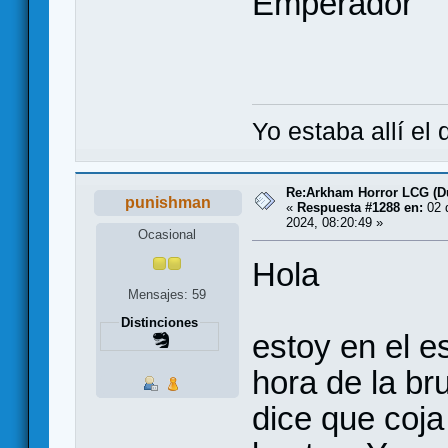
Emperador
Yo estaba allí el
Re:Arkham Horror LCG (D
punishman
«
Respuesta #1288 en:
02 
2024, 08:20:49 »
Ocasional
Hola
Mensajes: 59
Distinciones
estoy en el es
hora de la br
dice que coja