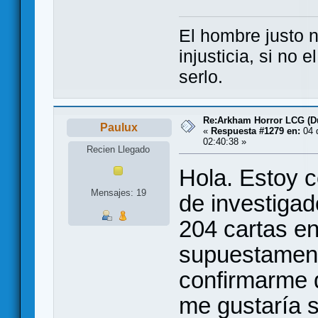
El hombre justo 
injusticia, si no 
serlo.
Re:Arkham Horror LCG (D
Paulux
«
Respuesta #1279 en:
04 d
02:40:38 »
Recien Llegado
Hola. Estoy c
Mensajes: 19
de investiga
204 cartas en
supuestament
confirmarme 
me gustaría s