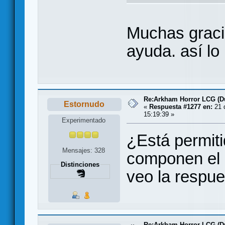
Muchas grac
ayuda. así lo
Re:Arkham Horror LCG (D
Estornudo
«
Respuesta #1277 en:
21 d
15:19:39 »
Experimentado
¿Está permiti
Mensajes: 328
componen el 
Distinciones
veo la respue
Re:Arkham Horror LCG (D