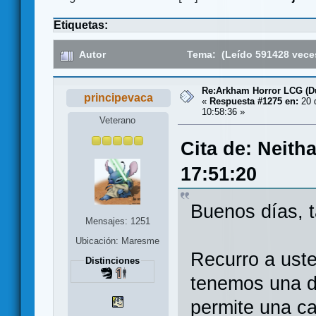
Etiquetas:
Autor
Tema: (Leído 591428 vece
Re:Arkham Horror LCG (D
principevaca
«
Respuesta #1275 en:
20 
10:58:36 »
Veterano
Cita de: Neith
17:51:20
Buenos días, 
Mensajes: 1251
Ubicación: Maresme
Recurro a ust
Distinciones
tenemos una d
permite una ca