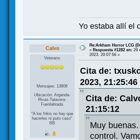
Yo estaba allí el
Re:Arkham Horror LCG (D
Calvo
«
Respuesta #1282 en:
29 
2023, 20:07:56 »
Veterano
Cita de: txusk
2023, 21:25:46
Mensajes: 13808
Ubicación: Arganda-
Cita de: Calv
Rivas-Talavera-
Fuenlabrada
21:15:12
"A los frikis no hay que
hacerles ni puto caso"
Muy buenas. 
BB
control. Vam