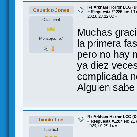
Re:Arkham Horror LCG (D
Caustico Jones
«
Respuesta #1286 en:
19 
2023, 23:12:02 »
Ocasional
Muchas graci
Mensajes: 57
la primera fa
pero no hay 
ya diez veces
complicada no
Alguien sabe 
Re:Arkham Horror LCG (D
txuskobcn
«
Respuesta #1287 en:
21 
2023, 01:29:14 »
Habitual