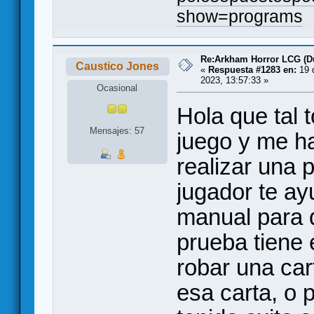
show=programs
Re:Arkham Horror LCG (D
Caustico Jones
«
Respuesta #1283 en:
19 
2023, 13:57:33 »
Ocasional
Hola que tal
Mensajes: 57
juego y me ha
realizar una 
jugador te ay
manual para q
prueba tiene 
robar una car
esa carta, o p