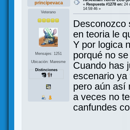
principevaca
«
Respuesta #1278 en:
24 d
14:59:46 »
Veterano
Desconozco si
en teoria le q
Y por logica 
porqué no se 
Mensajes: 1251
Ubicación: Maresme
Cuando has j
Distinciones
escenario ya
pero aún así 
a veces no t
canfundes co