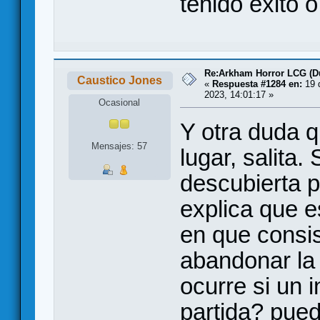
tenido exito 
Re:Arkham Horror LCG (D
Caustico Jones
«
Respuesta #1284 en:
19 
2023, 14:01:17 »
Ocasional
Y otra duda q
Mensajes: 57
lugar, salita.
descubierta p
explica que e
en que consis
abandonar la 
ocurre si un 
partida? pued