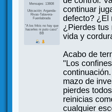
de control. V
Mensajes: 13808
continuar jug
Ubicación: Arganda-
Rivas-Talavera-
defecto? ¿El
Fuenlabrada
¿Pierdes tus
"A los frikis no hay que
hacerles ni puto caso"
BB
vida y cordur
Acabo de term
"Los confines 
continuación.
mazo de inve
pierdes todos
reinicias como
cualquier esc