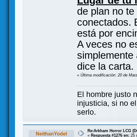
Lugar de tu 
de plan no te
conectados. E
está por enci
A veces no es
simplemente a
dice la carta.
«
Última modificación: 20 de Mar
El hombre justo 
injusticia, si no 
serlo.
Re:Arkham Horror LCG (D
NeithanYodel
«
Respuesta #1276 en:
25 