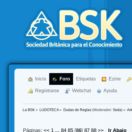
  Inicio
  Foro
Etiquetas
  Ezine
  Registrarse
  Webchat
  Ayuda
La BSK
»
LUDOTECA
»
Dudas de Reglas
(Moderador:
Seda
) »
Ar
Páginas:
<<
1
...
84
85
[
86
]
87
88
>>
Ir Abajo