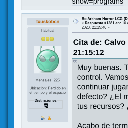
show=programs
Re:Arkham Horror LCG (D
txuskobcn
«
Respuesta #1281 en:
10 
2023, 21:25:46 »
Habitual
Cita de: Calvo
21:15:12
Muy buenas. T
control. Vamos
Mensajes: 225
continuar juga
Ubicación: Perdido en
el tiempo y el espacio
defecto? ¿El 
Distinciones
tus recursos?
Acabo de termi