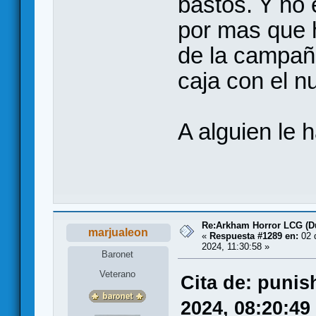
bastos. Y no 
por mas que h
de la campañ
caja con el n
A alguien le
Re:Arkham Horror LCG (D
marjualeon
«
Respuesta #1289 en:
02 
2024, 11:30:58 »
Baronet
Veterano
Cita de: puni
2024, 08:20:49