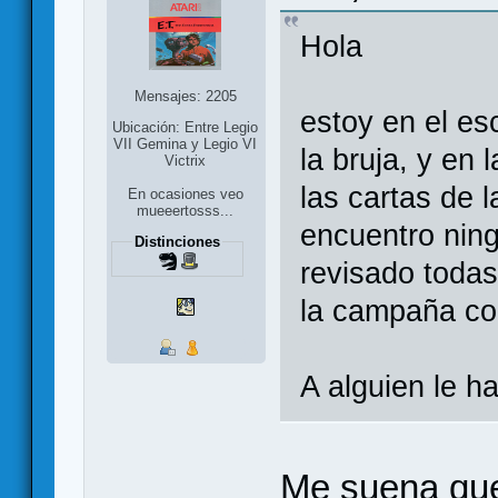
Hola
Mensajes: 2205
estoy en el esc
Ubicación: Entre Legio
VII Gemina y Legio VI
la bruja, y en
Victrix
las cartas de 
En ocasiones veo
mueeertosss...
encuentro nin
Distinciones
revisado todas
la campaña con
A alguien le 
Me suena que