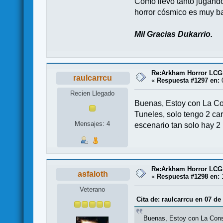
Como llevo tanto jugando
horror cósmico es muy ba
Mil Gracias Dukarrio.
Re:Arkham Horror LCG
raulcarrcu
«
Respuesta #1297 en:
0
Recien Llegado
Buenas, Estoy con La Con
Tuneles, solo tengo 2 ca
Mensajes: 4
escenario tan solo hay 2
Re:Arkham Horror LCG
asfaloth
«
Respuesta #1298 en:
1
Veterano
Cita de: raulcarrcu en 07 de
Buenas, Estoy con La Consp