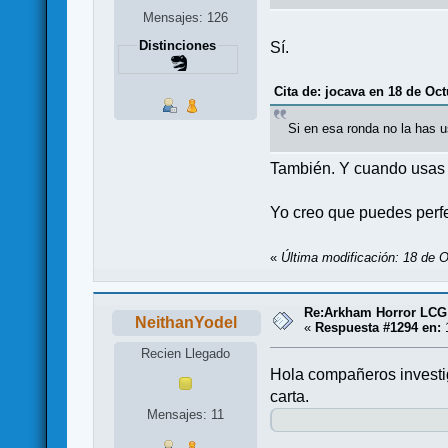
Mensajes: 126
Distinciones
Sí.
Cita de: jocava en 18 de Oct
Si en esa ronda no la has 
También. Y cuando usas 
Yo creo que puedes perfe
«
Última modificación: 18 de 
Re:Arkham Horror LCG
NeithanYodel
«
Respuesta #1294 en:
1
Recien Llegado
Hola compañeros investi
carta.
Mensajes: 11