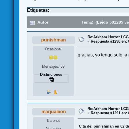
Etiquetas:
Autor
Tema: (Leído 591285 ve
Re:Arkham Horror LCG
punishman
«
Respuesta #1290 en:
0
Ocasional
gracias, yo tengo solo la
Mensajes: 59
Distinciones
Re:Arkham Horror LCG
marjualeon
«
Respuesta #1291 en:
0
Baronet
Cita de: punishman en 02 d
Veterano