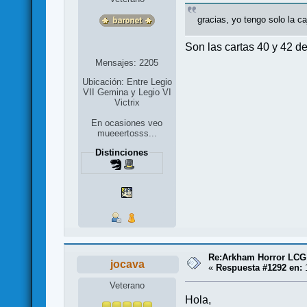
gracias, yo tengo solo la c
Son las cartas 40 y 42 d
Mensajes: 2205
Ubicación: Entre Legio
VII Gemina y Legio VI
Victrix
En ocasiones veo
mueeertosss...
Distinciones
Re:Arkham Horror LCG
jocava
«
Respuesta #1292 en:
1
Veterano
Hola,