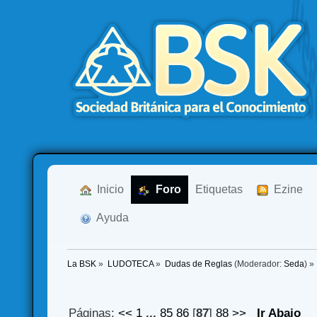
  Inicio
  Foro
Etiquetas
  Ezine
  Ayuda
La BSK
»
LUDOTECA
»
Dudas de Reglas
(Moderador:
Seda
) »
Páginas:
<<
1
...
85
86
[
87
]
88
>>
Ir Abajo