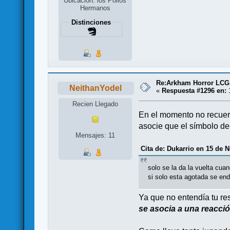
Ubicación: los Pollos
Hermanos
Distinciones
Re:Arkham Horror LCG
NeithanYodel
«
Respuesta #1296 en:
1
Recien Llegado
En el momento no recuerd
asocie que el símbolo de 
Mensajes: 11
Cita de: Dukarrio en 15 de 
solo se la da la vuelta cuan
si solo esta agotada se end
Ya que no entendía tu re
se asocia a una reacció