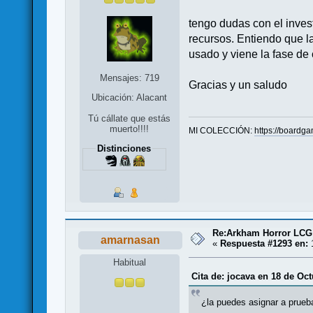
tengo dudas con el inves
recursos. Entiendo que l
usado y viene la fase de
Mensajes: 719
Gracias y un saludo
Ubicación: Alacant
Tú cállate que estás
muerto!!!!
MI COLECCIÓN:
https://board
Distinciones
Re:Arkham Horror LCG
amarnasan
«
Respuesta #1293 en:
1
Habitual
Cita de: jocava en 18 de Oct
¿la puedes asignar a prueba