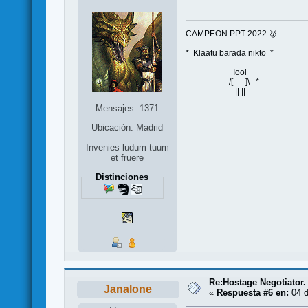
CAMPEON PPT 2022 🥇
* Klaatu barada nikto *
Iool
/[ ]\ *
|| ||
Mensajes: 1371
Ubicación: Madrid
Invenies ludum tuum
et fruere
Distinciones
Re:Hostage Negotiator.
Janalone
«
Respuesta #6 en:
04 d