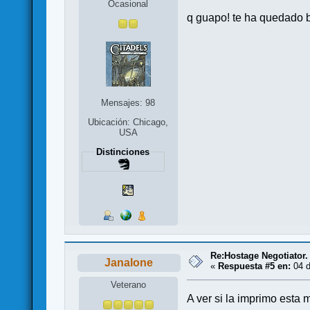
Ocasional
q guapo! te ha quedado b
Mensajes: 98
Ubicación: Chicago,
USA
Distinciones
Re:Hostage Negotiator.
Janalone
«
Respuesta #5 en:
04 d
Veterano
A ver si la imprimo esta