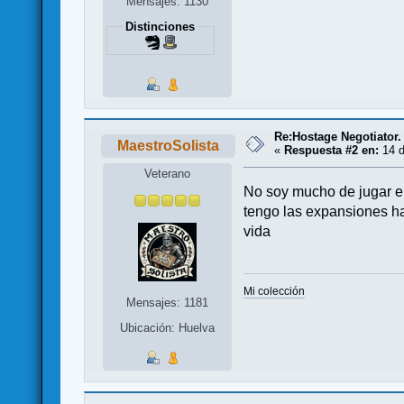
Mensajes: 1130
Distinciones
Re:Hostage Negotiator.
MaestroSolista
«
Respuesta #2 en:
14 d
Veterano
No soy mucho de jugar en
tengo las expansiones has
vida
Mi colección
Mensajes: 1181
Ubicación: Huelva