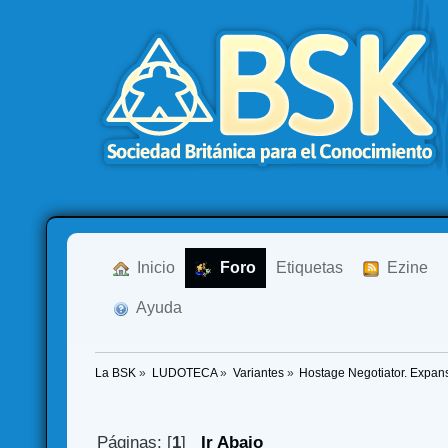
  Inicio
  Foro
Etiquetas
  Ezine
  Ayuda
La BSK
»
LUDOTECA
»
Variantes
»
Hostage Negotiator. Expansi
Páginas: [
1
]
Ir Abajo