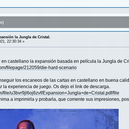
s)
pansión la Jungla de Cristal.
21, 22:30:34 »
en castellano la expansión basada en película la Jungla de Cris
om/filepage/212059/die-hard-scenario
eguir los escaneos de las cartas en castellano en buena calid
r la experiencia de juego. Os dejo el link de descarga.
m/file/u3bvr9jl6oj6zvf/Expansion+Jungla+de+Cristal.pdf/file
 anima a imprimirla y probarla, que comente sus impresiones, p