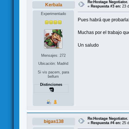
Re:Hostage Negotiator.
Kerbala
«
Respuesta #3 en:
23 d
Experimentado
Pues habrá que probarla!
Muchas por el trabajo qu
Un saludo
Mensajes: 272
Ubicación: Madrid
Si vis pacem, para
bellum
Distinciones
Re:Hostage Negotiator.
bigas138
«
Respuesta #4 en:
25 d