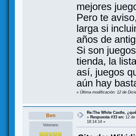
mejores juego
Pero te aviso,
larga si incl
años de anti
Si son juego
tienda, la li
así, juegos 
aún hay bast
«
Última modificación: 12 de Dic
Re:The White Castle, ¿qu
Ben
«
Respuesta #33 en:
12 de 
18:14:14 »
Veterano