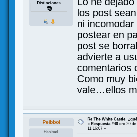
Lo he dejado 
Distinciones
los post sean
ni incomodar 
postear en pa
post se borra
advierte a us
comentarios 
Como muy bie
vale…ellos m
Re:The White Castle, ¿qu
Peibbol
«
Respuesta #40 en:
20 de 
11:16:07 »
Habitual