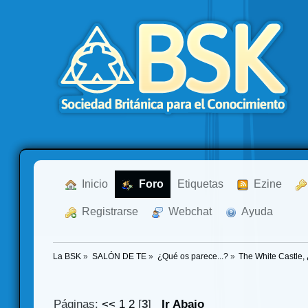
  Inicio
  Foro
Etiquetas
  Ezine
  Registrarse
  Webchat
  Ayuda
La BSK
»
SALÓN DE TE
»
¿Qué os parece...?
»
The White Castle,
Páginas:
<<
1
2
[
3
]
Ir Abajo