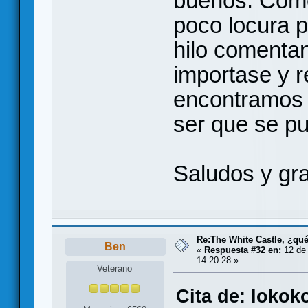
buenos. Como
poco locura p
hilo comentan
importase y r
encontramos 
ser que se pu
Saludos y gr
Re:The White Castle, ¿qu
Ben
«
Respuesta #32 en:
12 de 
14:20:28 »
Veterano
Cita de: lokok