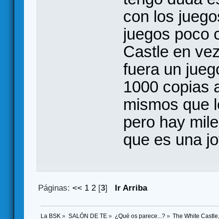
con los juego
juegos poco 
Castle en vez
fuera un jue
1000 copias a
mismos que l
pero hay mile
que es una jo
Páginas:
<<
1
2
[
3
]
Ir Arriba
La BSK
»
SALÓN DE TE
»
¿Qué os parece...?
»
The White Castle