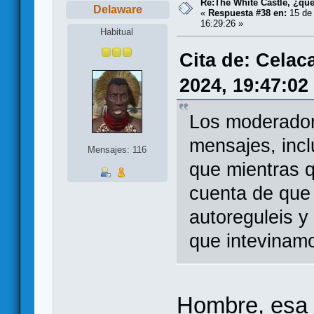
Re:The White Castle, ¿qu
Delaware
«
Respuesta #38 en:
15 de 
16:29:26 »
Habitual
Cita de: Celac
2024, 19:47:02
Los moderador
mensajes, inc
Mensajes: 116
que mientras 
cuenta de que 
autoreguleis y
que intevinamo
Hombre, esa s