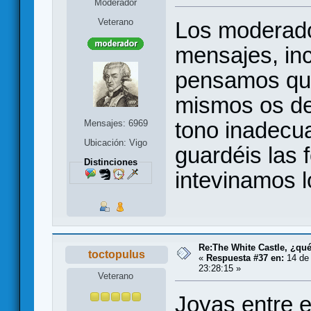
Moderador
Veterano
Los moderado
mensajes, inc
pensamos que
mismos os dei
tono inadecua
Mensajes: 6969
Ubicación: Vigo
guardéis las 
Distinciones
intevinamos l
Re:The White Castle, ¿qu
toctopulus
«
Respuesta #37 en:
14 de 
23:28:15 »
Veterano
Joyas entre e