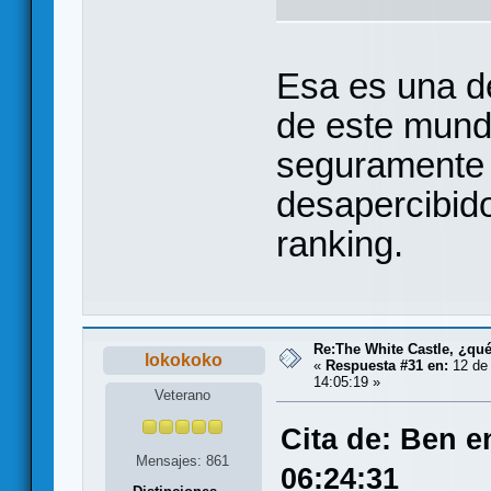
Esa es una d
de este mundi
seguramente
desapercibido
ranking.
Re:The White Castle, ¿qu
lokokoko
«
Respuesta #31 en:
12 de 
14:05:19 »
Veterano
Cita de: Ben e
Mensajes: 861
06:24:31