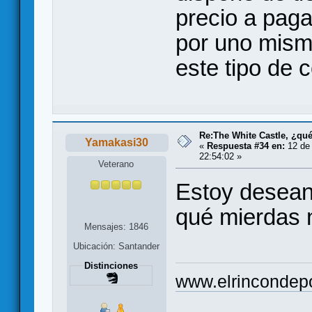
precio a paga
por uno mism
este tipo de 
Re:The White Castle, ¿qu
Yamakasi30
«
Respuesta #34 en:
12 de 
22:54:02 »
Veterano
Estoy deseand
qué mierdas n
Mensajes: 1846
Ubicación: Santander
Distinciones
www.elrincondep