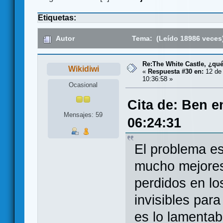
Etiquetas:
Autor
Tema: (Leído 18986 veces
Re:The White Castle, ¿qu
Wikidiwi
«
Respuesta #30 en:
12 de 
10:36:58 »
Ocasional
Cita de: Ben e
Mensajes: 59
06:24:31
El problema e
mucho mejores
perdidos en lo
invisibles par
es lo lamentab