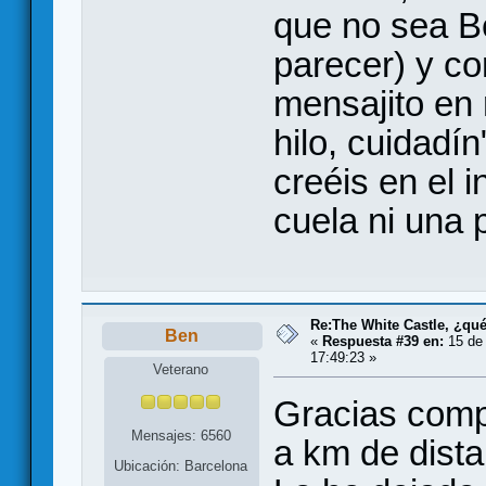
que no sea Be
parecer) y co
mensajito en 
hilo, cuidadí
creéis en el 
cuela ni una 
Re:The White Castle, ¿qu
Ben
«
Respuesta #39 en:
15 de 
17:49:23 »
Veterano
Gracias comp
Mensajes: 6560
a km de dist
Ubicación: Barcelona