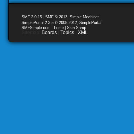
SMF 2.0.15
|
SMF © 2013
,
Simple Machines
SimplePortal 2.3.5 © 2008-2012, SimplePortal
SMFSimple.com Theme | Skin Samp
Sitemap:
Boards
|
Topics
|
XML