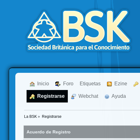
  Inicio
  Foro
Etiquetas
  Ezine
  Registrarse
  Webchat
  Ayuda
La BSK
»
Registrarse
Acuerdo de Registro