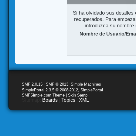
Si ha olvidado sus detalles
recuperados. Para empezar 
introduzca su nombre d
Nombre de Usuario/Emai
SMF 2.0.15
|
SMF © 2013
,
Simple Machines
SimplePortal 2.3.5 © 2008-2012, SimplePortal
SMFSimple.com Theme | Skin Samp
Sitemap:
Boards
|
Topics
|
XML