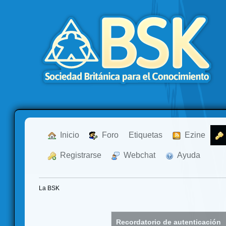
  Inicio
  Foro
Etiquetas
  Ezine
  Registrarse
  Webchat
  Ayuda
La BSK
Recordatorio de autenticación