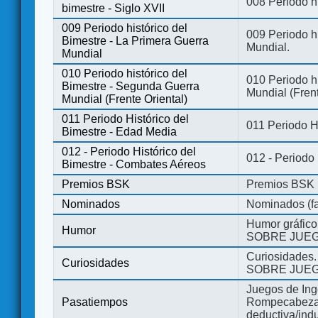
008 Periodo hi
bimestre - Siglo XVII
009 Periodo histórico del
009 Periodo hi
Bimestre - La Primera Guerra
Mundial.
Mundial
010 Periodo histórico del
010 Periodo h
Bimestre - Segunda Guerra
Mundial (Frent
Mundial (Frente Oriental)
011 Periodo Histórico del
011 Periodo H
Bimestre - Edad Media
012 - Periodo Histórico del
012 - Periodo
Bimestre - Combates Aéreos
Premios BSK
Premios BSK
Nominados
Nominados (fa
Humor gráfico
Humor
SOBRE JUEG
Curiosidades.
Curiosidades
SOBRE JUEG
Juegos de Ing
Pasatiempos
Rompecabezas
deductiva/indu