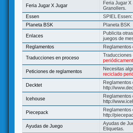
Feria Jugar X
Feria Jugar X Jugar
Granollers.
Essen
SPIEL Essen: 
Planeta BSK
Planeta BSK
Publicita otra
Enlaces
juegos de me
Reglamentos
Reglamentos d
Traducciones
Traducciones en proceso
periódicamen
Necesitas alg
Peticiones de reglamentos
reciclado per
Reglamentos d
Decktet
http://www.de
Reglamentos d
Icehouse
http://www.ic
Reglamentos 
Piecepack
http://piecepa
Ayudas de Jue
Ayudas de Juego
Etiquetas.