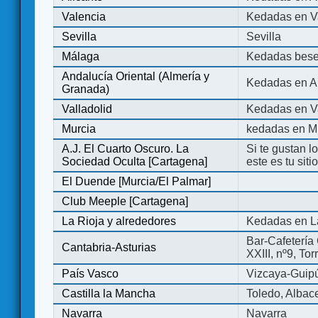
Valencia
Kedadas en V
Sevilla
Sevilla
Málaga
Kedadas bese
Andalucía Oriental (Almería y
Kedadas en An
Granada)
Valladolid
Kedadas en Va
Murcia
kedadas en M
A.J. El Cuarto Oscuro. La
Si te gustan l
Sociedad Oculta [Cartagena]
este es tu sit
El Duende [Murcia/El Palmar]
Club Meeple [Cartagena]
La Rioja y alrededores
Kedadas en L
Bar-Cafetería 
Cantabria-Asturias
XXIII, nº9, To
País Vasco
Vizcaya-Guip
Castilla la Mancha
Toledo, Albac
Navarra
Navarra