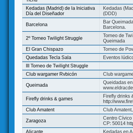
Kedadas (Madrid) de la Iniciativa
Kedadas (Madri
Día del Diseñador
(DDD)
Bar Queimada.
Barcelona
Barcelona.
Torneo de Twil
2º Torneo Twilight Struggle
Queimada
El Gran Chispazo
Torneo de Po
Quedadas Tecla Sala
Eventos lúdico
III Torneo de Twilight Struggle
Club wargamer Rvbicón
Club wargame
Queidadas en
Queimada
www.eldracde
Firefly drinks
Firefly drinks & games
http://www.fir
Club Amatent
Club Amatent,
Centro Cívico 
Zaragoza
CP: 50014 http
Alicante
Kedadas en Al