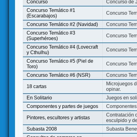
Concurso
Concurso de 
Concurso Temático #1
Concurso Temá
(Escarabajos)
Concurso Temático #2 (Navidad)
Concurso Tem
Concurso Temático #3
Concurso Tem
(Superhéroes)
Concurso Temático #4 (Lovecraft
Concurso Temá
y Cthulhu)
Concurso Temático #5 (Piel de
Concurso Temá
Toro)
Concurso Temático #6 (NSR)
Concurso Tem
Microjuegos d
18 cartas
opinar.
En Solitario
Juegos en soli
Componentes y partes de juegos
Componentes 
Contratación d
Pintores, escultores y artistas
esculpido y d
Subasta 2008
Subasta Bene