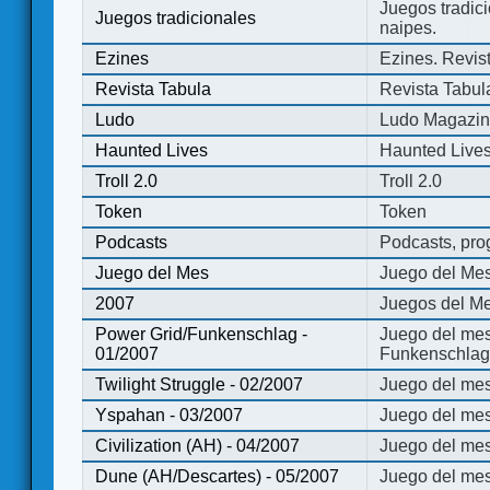
Juegos tradici
Juegos tradicionales
naipes.
Ezines
Ezines. Revist
Revista Tabula
Revista Tabul
Ludo
Ludo Magazi
Haunted Lives
Haunted Live
Troll 2.0
Troll 2.0
Token
Token
Podcasts
Podcasts, pro
Juego del Mes
Juego del Me
2007
Juegos del Me
Power Grid/Funkenschlag -
Juego del mes
01/2007
Funkenschlag 
Twilight Struggle - 02/2007
Juego del mes
Yspahan - 03/2007
Juego del me
Civilization (AH) - 04/2007
Juego del mes 
Dune (AH/Descartes) - 05/2007
Juego del me