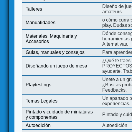
Diseño de jue
Talleres
amateurs.
o cómo currars
Manualidades
play. Dudas so
Dónde consegu
Materiales, Maquinaria y
herramientas 
Accesorios
Alternativas.
Guías, manuales y consejos
Para aprender
¿Qué te traes
Diseñando un juego de mesa
PROYECTOS co
ayudarte. Tra
Únete a un gru
Playtestings
¿Buscas probad
Feedbacks.
Un apartado pa
Temas Legales
experiencias.
Pintado y cuidado de miniaturas
Pintado y cui
y componentes
Autoedición
Autoedición