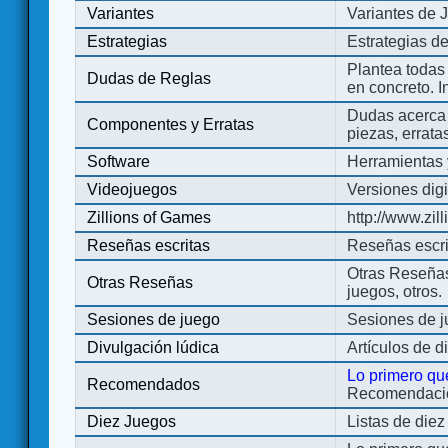
Variantes
Variantes de 
Estrategias
Estrategias d
Plantea todas
Dudas de Reglas
en concreto. 
Dudas acerca 
Componentes y Erratas
piezas, errata
Software
Herramientas 
Videojuegos
Versiones digi
Zillions of Games
http://www.zi
Reseñas escritas
Reseñas escri
Otras Reseñas 
Otras Reseñas
juegos, otros.
Sesiones de juego
Sesiones de 
Divulgación lúdica
Artículos de d
Lo primero qu
Recomendados
Recomendacion
Diez Juegos
Listas de die