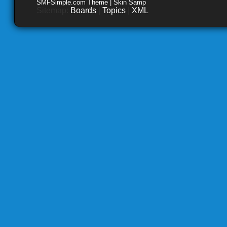
SMFSimple.com Theme | Skin Samp
Sitemap:
Boards
|
Topics
|
XML