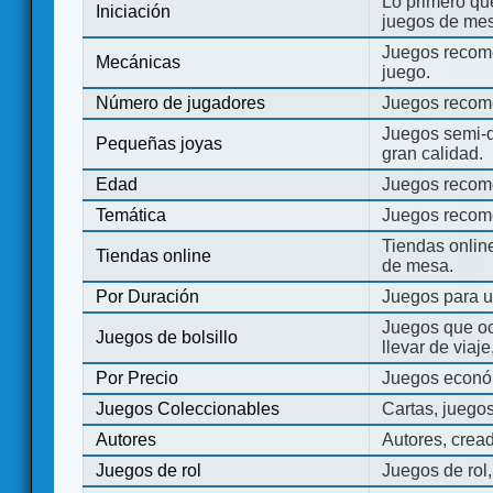
Lo primero que
Iniciación
juegos de mes
Juegos recome
Mecánicas
juego.
Número de jugadores
Juegos recom
Juegos semi-d
Pequeñas joyas
gran calidad.
Edad
Juegos recom
Temática
Juegos recom
Tiendas onli
Tiendas online
de mesa.
Por Duración
Juegos para u
Juegos que o
Juegos de bolsillo
llevar de viaje
Por Precio
Juegos económ
Juegos Coleccionables
Cartas, juego
Autores
Autores, crea
Juegos de rol
Juegos de rol,