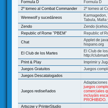
Formula D
Formula D
2º torneo al Combat Commander
2º torneo al
Karmagedon, W
Werewolf y sucedáneos
Tabula, Mafia
Zendo
Zendo (iceho
Republic of Rome "PBEM"
Republic of 
Applet de jav
Chat
hispano.org
El Club de los
El Club de los Martes
http://clubmar
Print & Play
Imprimir y Jug
Juegos Gratuitos
Juegos complet
Juegos Descatalogados
Adaptaciones 
juegos comple
Juegos rediseñados
comerciales q
incluyáis esc
PROHIBIDO.
Artscow y PrinterStudio