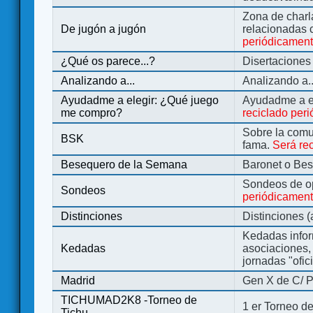
Zona de charl
De jugón a jugón
relacionadas 
periódicamen
¿Qué os parece...?
Disertaciones
Analizando a...
Analizando a..
Ayudadme a elegir: ¿Qué juego
Ayudadme a e
me compro?
reciclado per
Sobre la comu
BSK
fama.
Será re
Besequero de la Semana
Baronet o Be
Sondeos de o
Sondeos
periódicament
Distinciones
Distinciones 
Kedadas infor
Kedadas
asociaciones, 
jornadas "ofic
Madrid
Gen X de C/ P
TICHUMAD2K8 -Torneo de
1 er Torneo de
Tichu