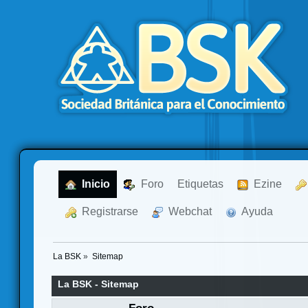
  Inicio
  Foro
Etiquetas
  Ezine
  Registrarse
  Webchat
  Ayuda
La BSK
»
Sitemap
La BSK - Sitemap