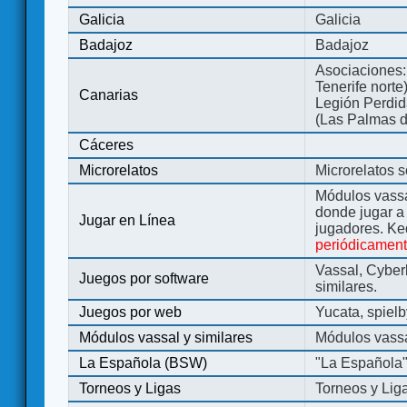
Galicia
Galicia
Badajoz
Badajoz
Asociaciones:
Tenerife norte
Canarias
Legión Perdida
(Las Palmas d
Cáceres
Microrelatos
Microrelatos 
Módulos vassa
donde jugar 
Jugar en Línea
jugadores. Ke
periódicamen
Vassal, Cyber
Juegos por software
similares.
Juegos por web
Yucata, spiel
Módulos vassal y similares
Módulos vassa
La Española (BSW)
"La Española
Torneos y Ligas
Torneos y Lig