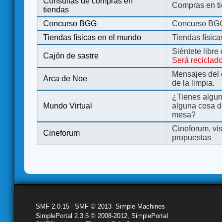
Consultas de compras en
Compras en ti
tiendas
Concurso BGG
Concurso BG
Tiendas físicas en el mundo
Tiendas físic
Siéntete libre
Cajón de sastre
Será reciclad
Mensajes del 
Arca de Noe
de la limpia.
¿Tienes algu
Mundo Virtual
alguna cosa d
mesa?
Cineforum, vis
Cineforum
propuestas
SMF 2.0.15
|
SMF © 2013
,
Simple Machines
SimplePortal 2.3.5 © 2008-2012, SimplePortal