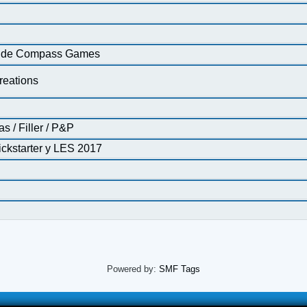
ar, de Compass Games
reations
s / Filler / P&P
ickstarter y LES 2017
Powered by:
SMF Tags