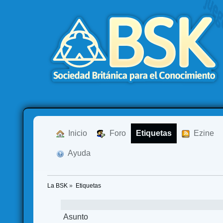
  Inicio
  Foro
Etiquetas
  Ezine
  Ayuda
La BSK
»
Etiquetas
Asunto