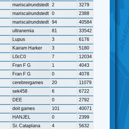
mariscalrundstedt
2
3279
mariscalrundstedt
0
2388
mariscalrundstedt
94
40584
ultranemia
81
33542
Lupus
3
6176
Kairam Harker
3
5180
L0cC0
7
12034
Fran F G
1
4043
Fran F G
0
4078
cerebrergames
20
11079
sek458
6
6722
DEE
0
2792
doit games
101
40071
HANJEL
0
2399
Sr. Cataplana
4
5632