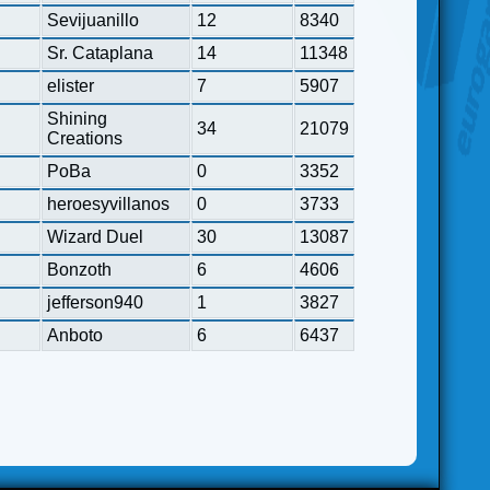
Sevijuanillo
12
8340
Sr. Cataplana
14
11348
elister
7
5907
Shining
34
21079
Creations
PoBa
0
3352
heroesyvillanos
0
3733
Wizard Duel
30
13087
Bonzoth
6
4606
jefferson940
1
3827
Anboto
6
6437