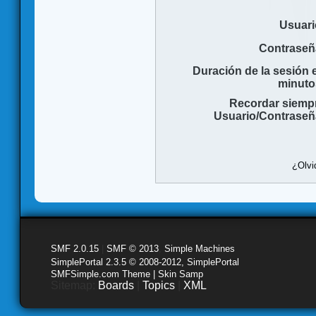
Usuari
Contraseñ
Duración de la sesión 
minuto
Recordar siemp
Usuario/Contraseñ
¿Olvi
SMF 2.0.15
|
SMF © 2013
,
Simple Machines
SimplePortal 2.3.5 © 2008-2012, SimplePortal
SMFSimple.com Theme | Skin Samp
Sitemap:
Boards
|
Topics
|
XML