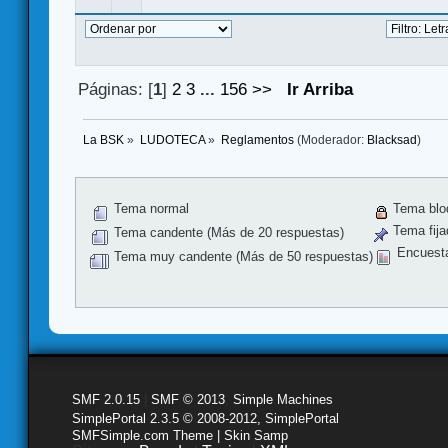
Páginas: [
1
]
2
3
...
156
>>
Ir Arriba
La BSK
»
LUDOTECA
»
Reglamentos
(Moderador:
Blacksad
)
Tema normal
Tema blo
Tema fija
Tema candente (Más de 20 respuestas)
Encuest
Tema muy candente (Más de 50 respuestas)
SMF 2.0.15
|
SMF © 2013
,
Simple Machines
SimplePortal 2.3.5 © 2008-2012, SimplePortal
SMFSimple.com Theme | Skin Samp