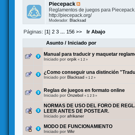
Piecepack
Reglamentos de juegos para Piecepack
http://piecepack.org/
Moderador:
Blacksad
Páginas: [
1
]
2
3
...
156
>>
Ir Abajo
Asunto
/
Iniciado por
Manual para traducir y maquetar regla
Iniciado por
orpik
«
1
2
»
¿Como conseguir una distinción "Trad
Iniciado por
Blacksad
«
1
2
»
Reglas de juegos en formato online
Iniciado por
Onzebol
«
1
2
3
»
NORMAS DE USO DEL FORO DE REG
LEER ANTES DE POSTEAR.
Iniciado por
afrikaner
MODO DE FUNCIONAMIENTO
Iniciado por
Wkr