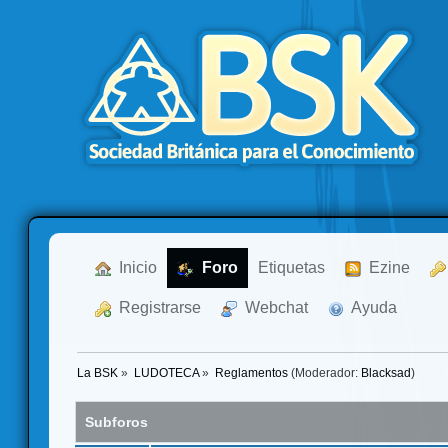
  Inicio
  Foro
Etiquetas
  Ezine
  Registrarse
  Webchat
  Ayuda
La BSK
»
LUDOTECA
»
Reglamentos
(Moderador:
Blacksad
)
Subforos