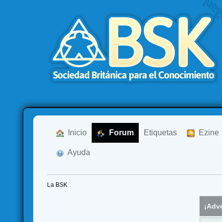
  Inicio
  Forum
Etiquetas
  Ezine
  Ayuda
La BSK
¡Adve