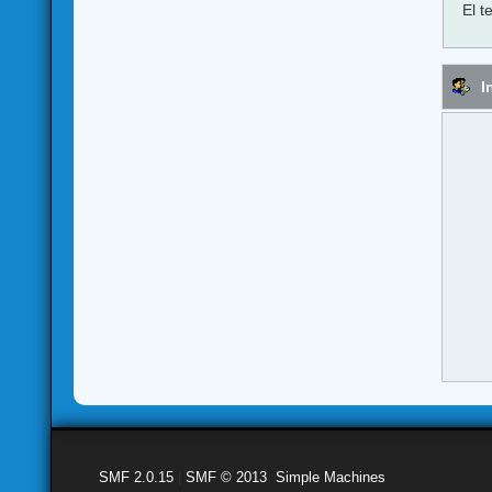
El t
I
SMF 2.0.15
|
SMF © 2013
,
Simple Machines