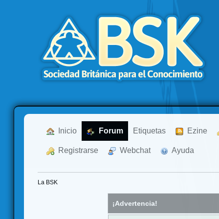
  Inicio
  Forum
Etiquetas
  Ezine
  Registrarse
  Webchat
  Ayuda
La BSK
¡Advertencia!