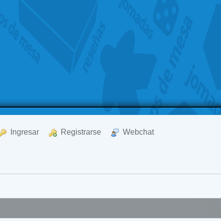
  Ingresar
  Registrarse
  Webchat