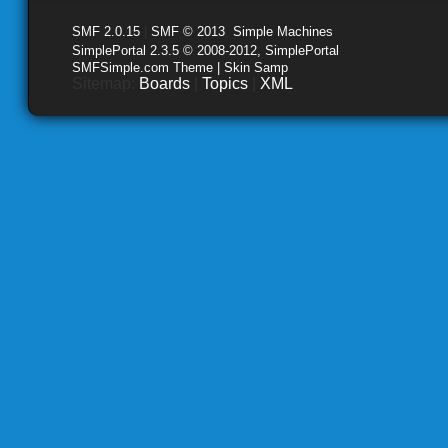
SMF 2.0.15
|
SMF © 2013
,
Simple Machines
SimplePortal 2.3.5 © 2008-2012, SimplePortal
SMFSimple.com Theme | Skin Samp
Sitemap:
Boards
|
Topics
|
XML