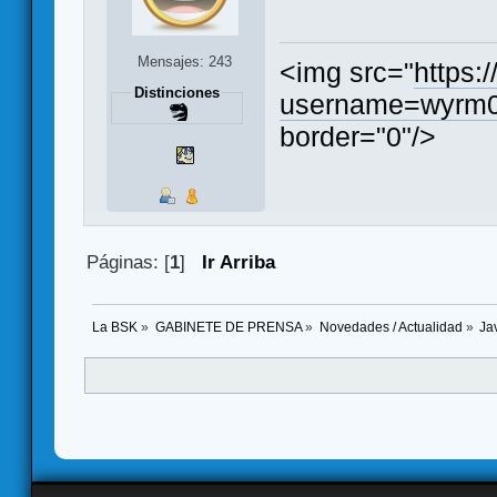
Mensajes: 243
<img src="
https:
Distinciones
username=wyrm0
border="0"/>
Páginas: [
1
]
Ir Arriba
La BSK
»
GABINETE DE PRENSA
»
Novedades / Actualidad
»
Ja