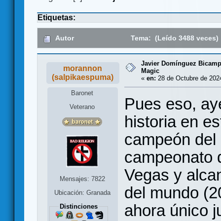
Etiquetas:
Autor
Tema: (Leído 3488 veces)
Javier Domínguez Bicam
morannon
Magic
(salpikaespuma)
«
en:
28 de Octubre de 2024
Baronet
Pues eso, ay
Veterano
historia en es
campeón del
campeonato d
Vegas y alcan
Mensajes: 7822
del mundo (20
Ubicación: Granada
ahora único j
Distinciones