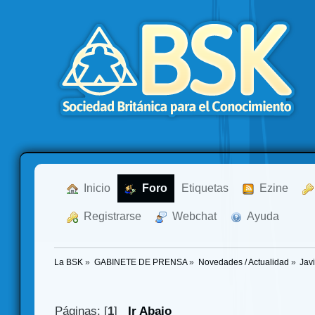
  Inicio
  Foro
Etiquetas
  Ezine
  Registrarse
  Webchat
  Ayuda
La BSK
»
GABINETE DE PRENSA
»
Novedades / Actualidad
»
Jav
Páginas: [
1
]
Ir Abajo