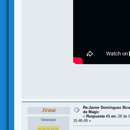
Re:Javier Domínguez Bi
JVidal
de Magic
«
Respuesta #1 en:
28 de O
Veterano
15:46:49 »