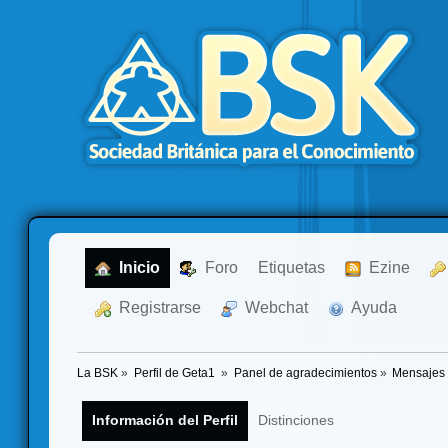
  Inicio
  Foro
Etiquetas
  Ezine
  Registrarse
  Webchat
  Ayuda
La BSK
»
Perfil de Geta1 
»
Panel de agradecimientos
»
Mensajes 
Información del Perfil
Distinciones