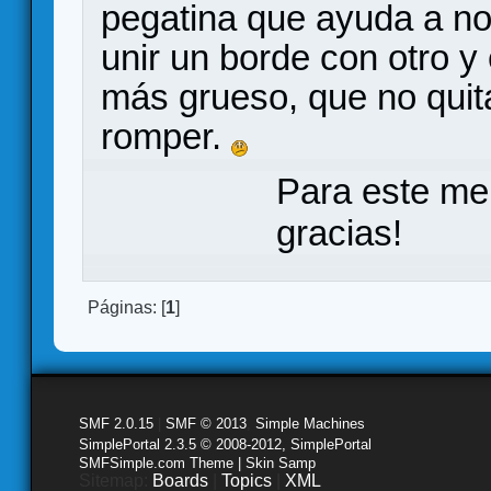
pegatina que ayuda a no
unir un borde con otro y
más grueso, que no quit
romper.
Para este me
gracias!
Páginas: [
1
]
SMF 2.0.15
|
SMF © 2013
,
Simple Machines
SimplePortal 2.3.5 © 2008-2012, SimplePortal
SMFSimple.com Theme | Skin Samp
Sitemap:
Boards
|
Topics
|
XML