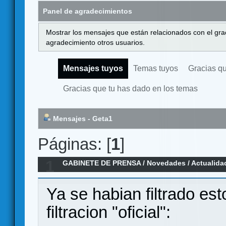
Panel de agradecimientos
Mostrar los mensajes que están relacionados con el gra
agradecimiento otros usuarios.
Mensajes tuyos
Temas tuyos
Gracias q
Gracias que tu has dado en los temas
Mensajes - Geta1
Páginas: [
1
]
1
GABINETE DE PRENSA
/
Novedades / Actualida
CHAMPIONS, un LCG en el universo Marvel
Ya se habian filtrado es
filtracion "oficial":