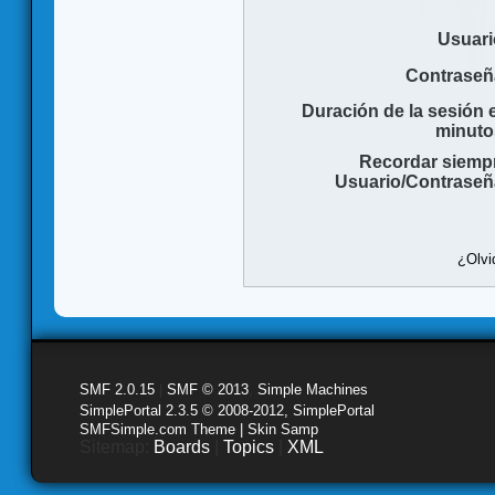
Usuari
Contraseñ
Duración de la sesión 
minuto
Recordar siemp
Usuario/Contraseñ
¿Olvi
SMF 2.0.15
|
SMF © 2013
,
Simple Machines
SimplePortal 2.3.5 © 2008-2012, SimplePortal
SMFSimple.com Theme | Skin Samp
Sitemap:
Boards
|
Topics
|
XML