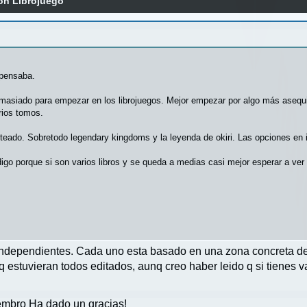
n Librojuego
 pensaba.
asiado para empezar en los librojuegos. Mejor empezar por algo más asequi
rios tomos.
nteado. Sobretodo legendary kingdoms y la leyenda de okiri. Las opciones en
igo porque si son varios libros y se queda a medias casi mejor esperar a ve
ndependientes. Cada uno esta basado en una zona concreta de
 estuvieran todos editados, aunq creo haber leido q si tienes v
mbro Ha dado un gracias!