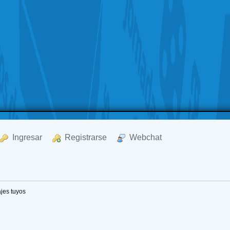
  Ingresar
  Registrarse
  Webchat
jes tuyos