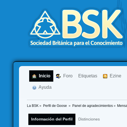
  Inicio
  Foro
Etiquetas
  Ezine
  Ayuda
La BSK
»
Perfil de Goose 
»
Panel de agradecimientos
»
Mensa
Información del Perfil
Distinciones