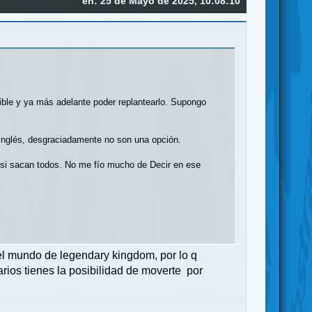
en: 25 de Mayo de 2025, 10:08:10
ble y ya más adelante poder replantearlo. Supongo
 inglés, desgraciadamente no son una opción.
r si sacan todos. No me fío mucho de Decir en ese
l mundo de legendary kingdom, por lo q
arios tienes la posibilidad de moverte por