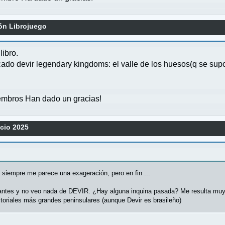
n Librojuego
libro.
cado devir legendary kingdoms: el valle de los huesos(q se sup
mbros Han dado un gracias!
ocio 2025
o siempre me parece una exageración, pero en fin ...
pantes y no veo nada de DEVIR. ¿Hay alguna inquina pasada? Me resulta muy
ditoriales más grandes peninsulares (aunque Devir es brasileño)