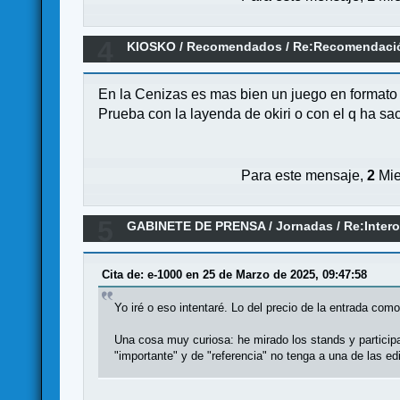
4
KIOSKO
/
Recomendados
/
Re:Recomendació
En la Cenizas es mas bien un juego en formato 
Prueba con la layenda de okiri o con el q ha sa
Para este mensaje,
2
Mie
5
GABINETE DE PRENSA
/
Jornadas
/
Re:Inter
Cita de: e-1000 en 25 de Marzo de 2025, 09:47:58
Yo iré o eso intentaré. Lo del precio de la entrada com
Una cosa muy curiosa: he mirado los stands y partici
"importante" y de "referencia" no tenga a una de las e