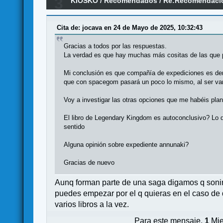
3
KIOSKO
/
Recomendados
/
Re:Recomendació
Cita de: jocava en 24 de Mayo de 2025, 10:32:43
Gracias a todos por las respuestas.
La verdad es que hay muchas más cositas de las que
Mi conclusión es que compañía de expediciones es dem
que con spacegom pasará un poco lo mismo, al ser va
Voy a investigar las otras opciones que me habéis pla
El libro de Legendary Kingdom es autoconclusivo? Lo d
sentido
Alguna opinión sobre expediente annunaki?
Gracias de nuevo
Aunq forman parte de una saga digamos q soni
puedes empezar por el q quieras en el caso de q
varios libros a la vez.
Para este mensaje,
1
Mie