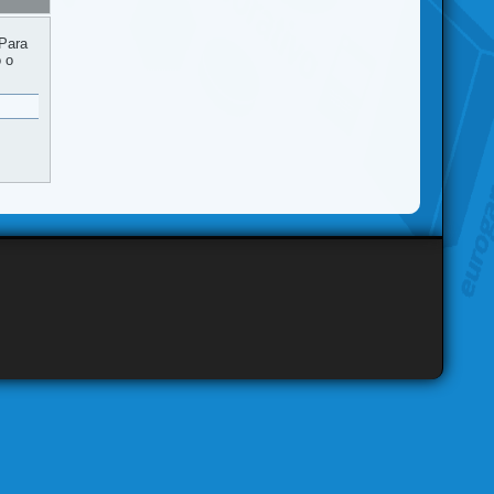
 Para
o o