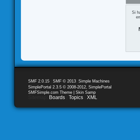
Si h
em
SMF 2.0.15
|
SMF © 2013
,
Simple Machines
SimplePortal 2.3.5 © 2008-2012, SimplePortal
SMFSimple.com Theme | Skin Samp
Sitemap:
Boards
|
Topics
|
XML