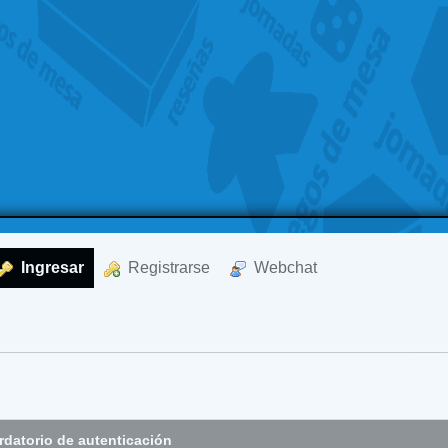
  Ingresar
  Registrarse
  Webchat
datorio de autenticación