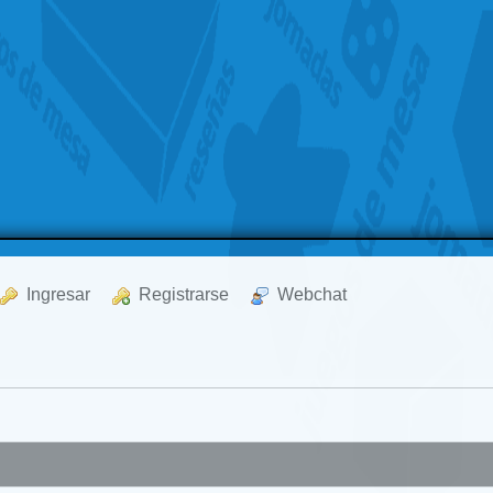
  Ingresar
  Registrarse
  Webchat