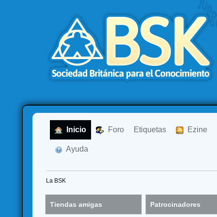
  Inicio
  Foro
Etiquetas
  Ezine
  Ayuda
La BSK
Tiendas amigas
Patrocinadores