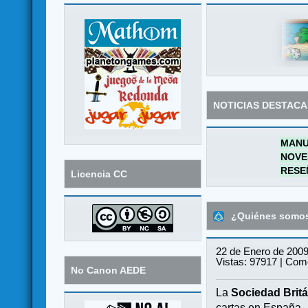
NOTICIAS DESTAC
MANU
NOVE
RESE
Licencia CC
¿Quiénes somo
22 de Enero de 2009
Vistas: 97917 | Come
No Canon AEDE
La
Sociedad Britá
cartas en España.