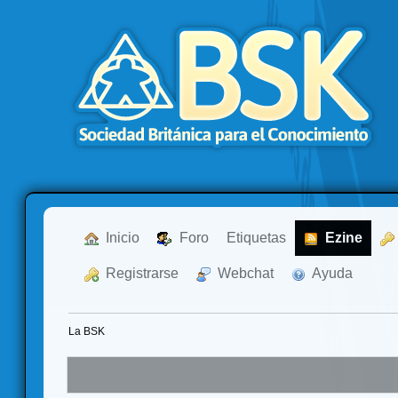
  Inicio
  Foro
Etiquetas
  Ezine
  Registrarse
  Webchat
  Ayuda
La BSK