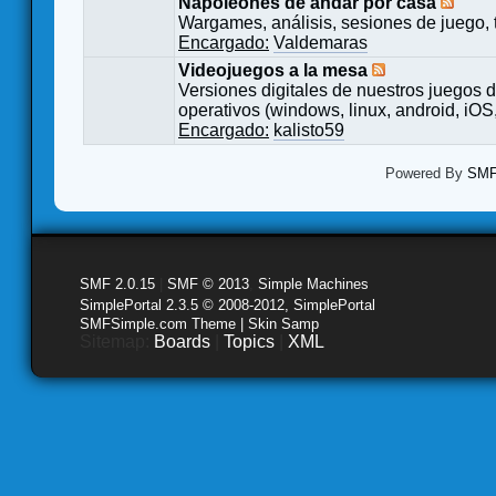
Napoleones de andar por casa
Wargames, análisis, sesiones de juego, 
Encargado:
Valdemaras
Videojuegos a la mesa
Versiones digitales de nuestros juegos d
operativos (windows, linux, android, iOS,
Encargado:
kalisto59
Powered By
SMF 
SMF 2.0.15
|
SMF © 2013
,
Simple Machines
SimplePortal 2.3.5 © 2008-2012, SimplePortal
SMFSimple.com Theme | Skin Samp
Sitemap:
Boards
|
Topics
|
XML