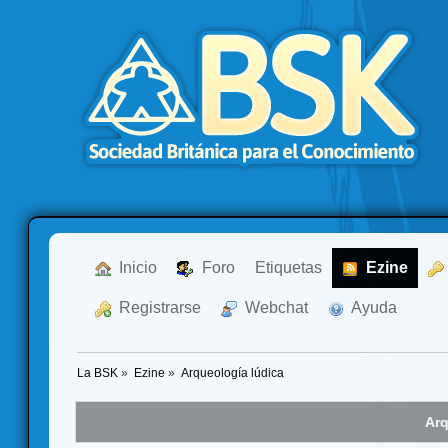
  Inicio
  Foro
Etiquetas
  Ezine
  Registrarse
  Webchat
  Ayuda
La BSK
»
Ezine
»
Arqueología lúdica
Arq