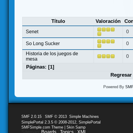
Título
Valoración
Com
Senet
0
So Long Sucker
0
Historia de los juegos de
0
mesa
Páginas: [
1
]
Regresar 
Powered By
SMF 
SMF 2.0.15
|
SMF © 2013
,
Simple Machines
SimplePortal 2.3.5 © 2008-2012, SimplePortal
SMFSimple.com Theme | Skin Samp
Sitemap:
Boards
|
Topics
|
XML