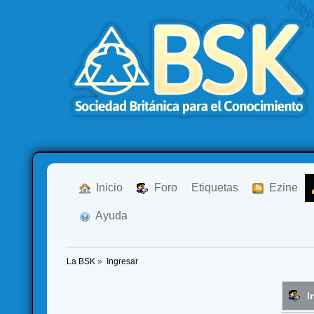
  Inicio
  Foro
Etiquetas
  Ezine
  Ayuda
La BSK
»
Ingresar
I