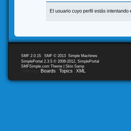
El usuario cuyo perfil estás intentando e
SMF 2.0.15
|
SMF © 2013
,
Simple Machines
SimplePortal 2.3.5 © 2008-2012, SimplePortal
SMFSimple.com Theme | Skin Samp
Sitemap:
Boards
|
Topics
|
XML