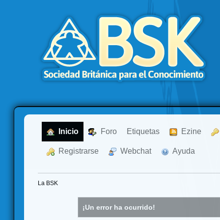
  Inicio
  Foro
Etiquetas
  Ezine
  Registrarse
  Webchat
  Ayuda
La BSK
¡Un error ha ocurrido!