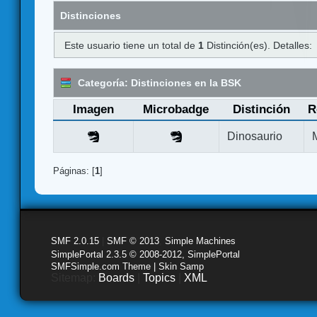
Distinciones
Este usuario tiene un total de
1
Distinción(es). Detalles:
Categoría: Distinciones en la BSK
Imagen
Microbadge
Distinción
R
Dinosaurio
Páginas: [
1
]
SMF 2.0.15
|
SMF © 2013
,
Simple Machines
SimplePortal 2.3.5 © 2008-2012, SimplePortal
SMFSimple.com Theme | Skin Samp
Sitemap:
Boards
|
Topics
|
XML