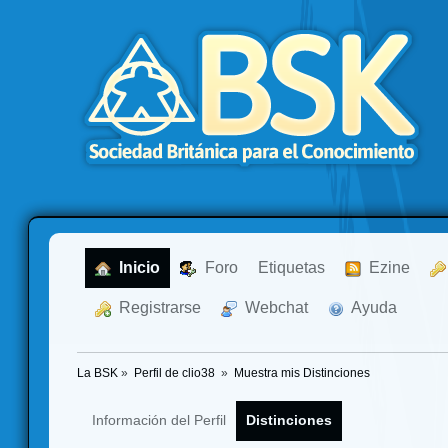
  Inicio
  Foro
Etiquetas
  Ezine
  Registrarse
  Webchat
  Ayuda
La BSK
»
Perfil de clio38 
»
Muestra mis Distinciones
Información del Perfil
Distinciones