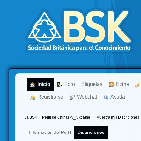
  Inicio
  Foro
Etiquetas
  Ezine
  Registrarse
  Webchat
  Ayuda
La BSK
»
Perfil de Chinasky_luxgame 
»
Muestra mis Distinciones
Información del Perfil
Distinciones