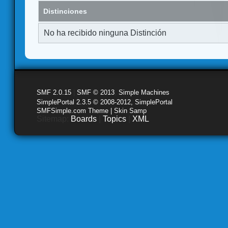
Distinciones
No ha recibido ninguna Distinción
SMF 2.0.15
|
SMF © 2013
,
Simple Machines
SimplePortal 2.3.5 © 2008-2012, SimplePortal
SMFSimple.com Theme | Skin Samp
Sitemap:
Boards
|
Topics
|
XML