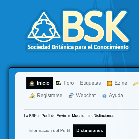
  Inicio
  Foro
Etiquetas
  Ezine
  Registrarse
  Webchat
  Ayuda
La BSK
»
Perfil de Erwin 
»
Muestra mis Distinciones
Información del Perfil
Distinciones