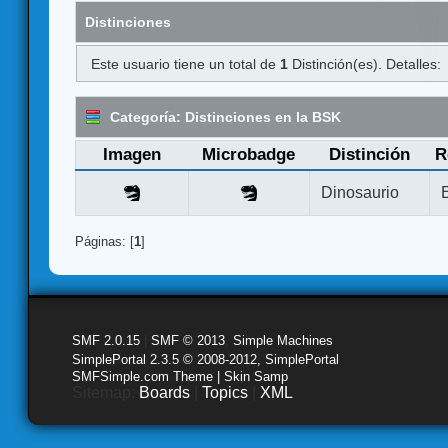
Distinciones
Este usuario tiene un total de
1
Distinción(es). Detalles:
Categoría: Distinciones en la BSK
Imagen
Microbadge
Distinción
R
Dinosaurio
Páginas: [
1
]
SMF 2.0.15
|
SMF © 2013
,
Simple Machines
SimplePortal 2.3.5 © 2008-2012, SimplePortal
SMFSimple.com Theme | Skin Samp
Sitemap:
Boards
|
Topics
|
XML