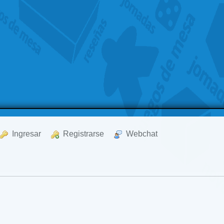
  Ingresar
  Registrarse
  Webchat