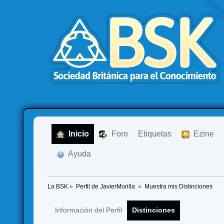
  Inicio
  Foro
Etiquetas
  Ezine
  Ayuda
La BSK
»
Perfil de JavierMorilla 
»
Muestra mis Distinciones
Información del Perfil
Distinciones