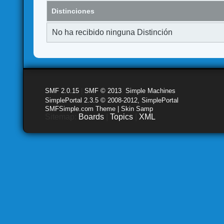
Distinciones
No ha recibido ninguna Distinción
SMF 2.0.15
|
SMF © 2013
,
Simple Machines
SimplePortal 2.3.5 © 2008-2012, SimplePortal
SMFSimple.com Theme | Skin Samp
Sitemap:
Boards
|
Topics
|
XML