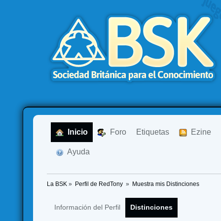
  Inicio
  Foro
Etiquetas
  Ezine
  Ayuda
La BSK
»
Perfil de RedTony 
»
Muestra mis Distinciones
Información del Perfil
Distinciones