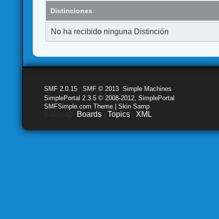
Distinciones
No ha recibido ninguna Distinción
SMF 2.0.15
|
SMF © 2013
,
Simple Machines
SimplePortal 2.3.5 © 2008-2012, SimplePortal
SMFSimple.com Theme | Skin Samp
Sitemap:
Boards
|
Topics
|
XML