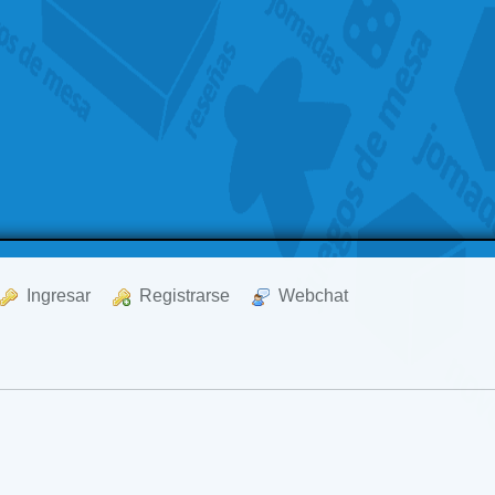
  Ingresar
  Registrarse
  Webchat