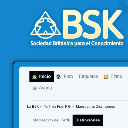
  Inicio
  Foro
Etiquetas
  Ezine
  Ayuda
La BSK
»
Perfil de Fran F G 
»
Muestra mis Distinciones
Información del Perfil
Distinciones