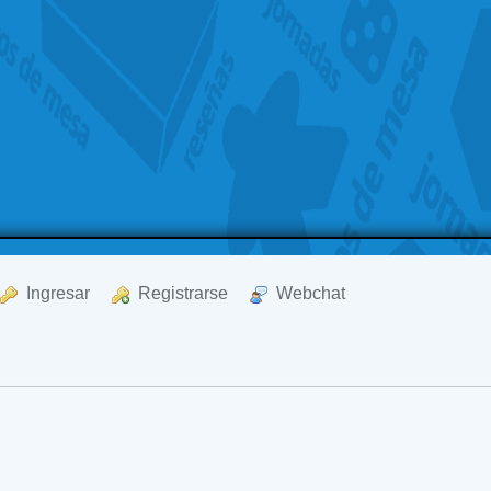
  Ingresar
  Registrarse
  Webchat