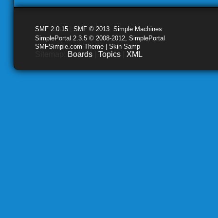
SMF 2.0.15
|
SMF © 2013
,
Simple Machines
SimplePortal 2.3.5 © 2008-2012, SimplePortal
SMFSimple.com Theme | Skin Samp
Sitemap:
Boards
|
Topics
|
XML