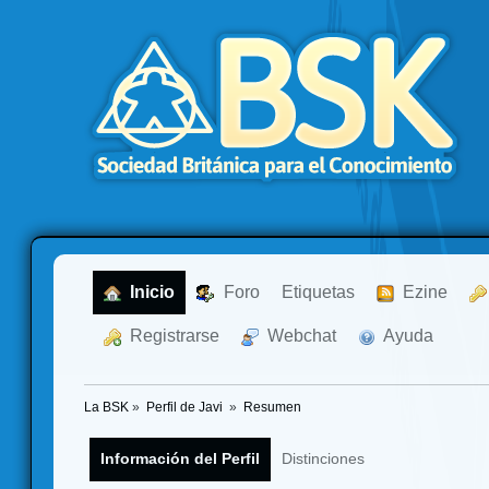
  Inicio
  Foro
Etiquetas
  Ezine
  Registrarse
  Webchat
  Ayuda
La BSK
»
Perfil de Javi 
»
Resumen
Información del Perfil
Distinciones