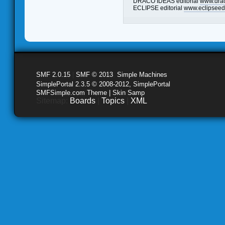
DRACO IDEAS editorial
www.dra
ECLIPSE editorial
www.eclipseedi
SMF 2.0.15
|
SMF © 2013
,
Simple Machines
SimplePortal 2.3.5 © 2008-2012, SimplePortal
SMFSimple.com Theme | Skin Samp
Sitemap:
Boards
|
Topics
|
XML