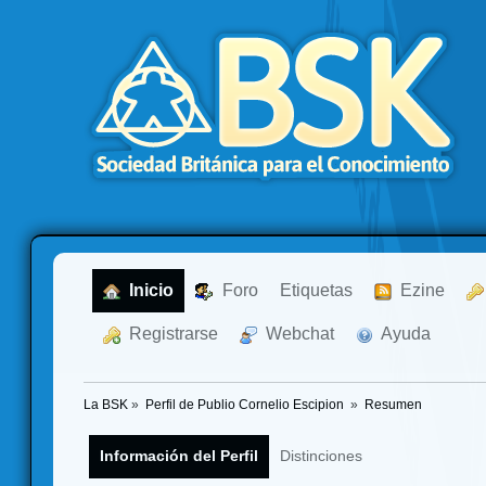
  Inicio
  Foro
Etiquetas
  Ezine
  Registrarse
  Webchat
  Ayuda
La BSK
»
Perfil de Publio Cornelio Escipion 
»
Resumen
Información del Perfil
Distinciones