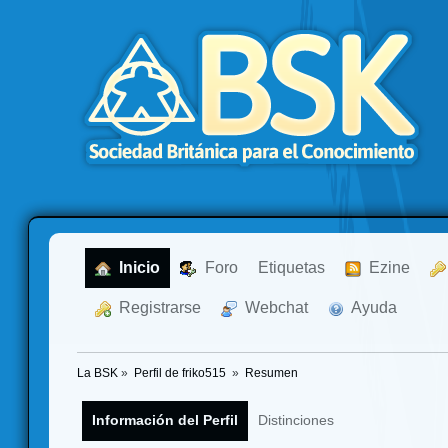
  Inicio
  Foro
Etiquetas
  Ezine
  Registrarse
  Webchat
  Ayuda
La BSK
»
Perfil de friko515 
»
Resumen
Información del Perfil
Distinciones