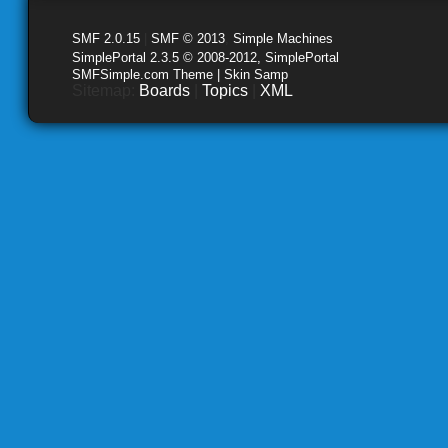
SMF 2.0.15
|
SMF © 2013
,
Simple Machines
SimplePortal 2.3.5 © 2008-2012, SimplePortal
SMFSimple.com Theme | Skin Samp
Sitemap:
Boards
|
Topics
|
XML