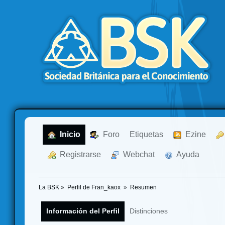
  Inicio
  Foro
Etiquetas
  Ezine
  Registrarse
  Webchat
  Ayuda
La BSK
»
Perfil de Fran_kaox 
»
Resumen
Información del Perfil
Distinciones