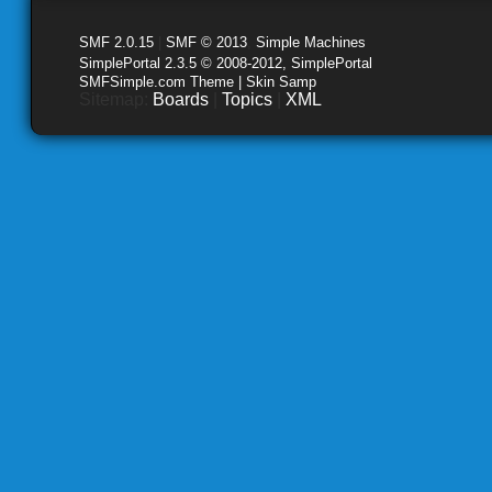
SMF 2.0.15
|
SMF © 2013
,
Simple Machines
SimplePortal 2.3.5 © 2008-2012, SimplePortal
SMFSimple.com Theme | Skin Samp
Sitemap:
Boards
|
Topics
|
XML