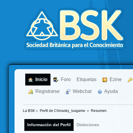
  Inicio
  Foro
Etiquetas
  Ezine
  Registrarse
  Webchat
  Ayuda
La BSK
»
Perfil de Chinasky_luxgame 
»
Resumen
Información del Perfil
Distinciones