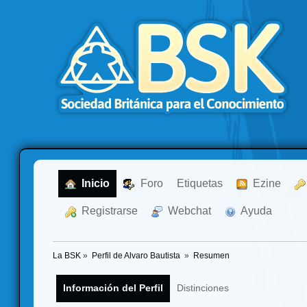
  Inicio
  Foro
Etiquetas
  Ezine
  Registrarse
  Webchat
  Ayuda
La BSK
»
Perfil de Alvaro Bautista 
»
Resumen
Información del Perfil
Distinciones