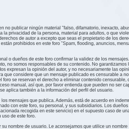
n no publicar ningún material "falso, difamatorio, inexacto, abus
a privacidad de la persona, material para adultos, o que viole
derechos de autor a excepto que seas el propietario de los der
én están prohibidos en este foro "Spam, flooding, anuncios, me
nal o dueños de este foro confirmar la validez de los mensajes
nto, no somos responsables de su contenido. No garantizamos la 
s expresan la opinión del autor, y no necesariamente las opini
era que considere que un mensaje publicado es censurable a noti
l foro se reservan el derecho a eliminar contenido censurable, 
oceso manual, así que, por favor entienda que pueden no ser c
se aplica también a la información del perfil del usuario.
 los mensajes que publica. Además, está de acuerdo en indemni
onado con este foro, su personal, y sus subsidiarios. Los dueños
relacionada recogida en este servicio) en el supuesto caso de u
 uso de este foro.
gir su nombre de usuario. Le aconsejamos que utilice un nombr