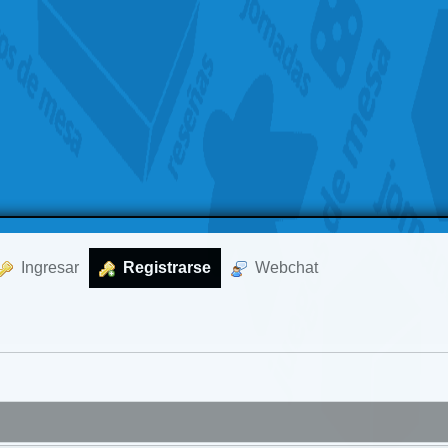
  Ingresar
  Registrarse
  Webchat