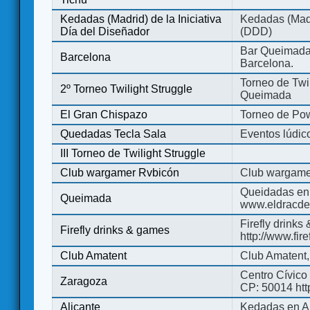
Kedadas (Madrid) de la Iniciativa
Kedadas (Madri
Día del Diseñador
(DDD)
Bar Queimada.
Barcelona
Barcelona.
Torneo de Twil
2º Torneo Twilight Struggle
Queimada
El Gran Chispazo
Torneo de Po
Quedadas Tecla Sala
Eventos lúdico
III Torneo de Twilight Struggle
Club wargamer Rvbicón
Club wargame
Queidadas en
Queimada
www.eldracde
Firefly drinks
Firefly drinks & games
http://www.fir
Club Amatent
Club Amatent,
Centro Cívico 
Zaragoza
CP: 50014 http
Alicante
Kedadas en Al