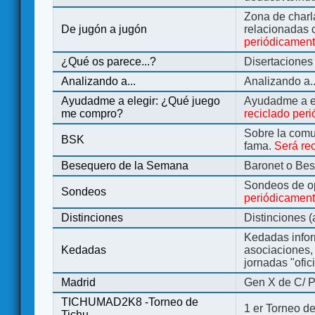
Zona de charl
De jugón a jugón
relacionadas 
periódicamen
¿Qué os parece...?
Disertaciones
Analizando a...
Analizando a..
Ayudadme a elegir: ¿Qué juego
Ayudadme a e
me compro?
reciclado per
Sobre la comu
BSK
fama.
Será re
Besequero de la Semana
Baronet o Be
Sondeos de o
Sondeos
periódicament
Distinciones
Distinciones 
Kedadas infor
Kedadas
asociaciones, 
jornadas "ofic
Madrid
Gen X de C/ P
TICHUMAD2K8 -Torneo de
1 er Torneo de
Tichu