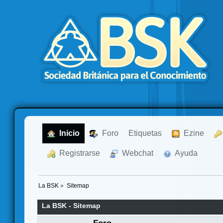
  Inicio
  Foro
Etiquetas
  Ezine
  Registrarse
  Webchat
  Ayuda
La BSK
»
Sitemap
La BSK - Sitemap