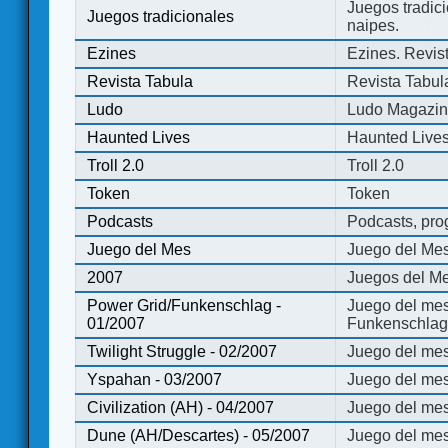
Juegos tradici
Juegos tradicionales
naipes.
Ezines
Ezines. Revist
Revista Tabula
Revista Tabul
Ludo
Ludo Magazi
Haunted Lives
Haunted Live
Troll 2.0
Troll 2.0
Token
Token
Podcasts
Podcasts, pro
Juego del Mes
Juego del Me
2007
Juegos del Me
Power Grid/Funkenschlag -
Juego del mes
01/2007
Funkenschlag 
Twilight Struggle - 02/2007
Juego del mes
Yspahan - 03/2007
Juego del me
Civilization (AH) - 04/2007
Juego del mes 
Dune (AH/Descartes) - 05/2007
Juego del me