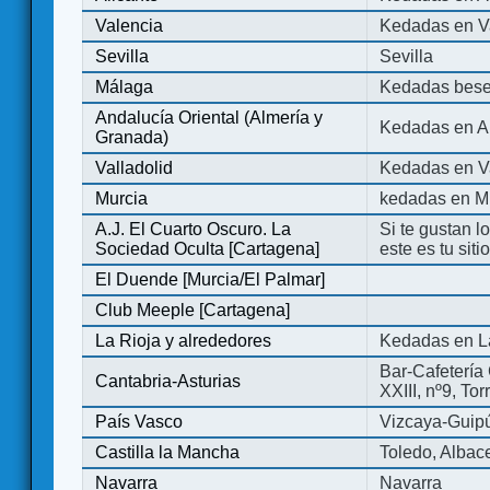
Valencia
Kedadas en V
Sevilla
Sevilla
Málaga
Kedadas bese
Andalucía Oriental (Almería y
Kedadas en An
Granada)
Valladolid
Kedadas en Va
Murcia
kedadas en M
A.J. El Cuarto Oscuro. La
Si te gustan l
Sociedad Oculta [Cartagena]
este es tu sit
El Duende [Murcia/El Palmar]
Club Meeple [Cartagena]
La Rioja y alrededores
Kedadas en L
Bar-Cafetería 
Cantabria-Asturias
XXIII, nº9, To
País Vasco
Vizcaya-Guip
Castilla la Mancha
Toledo, Albac
Navarra
Navarra