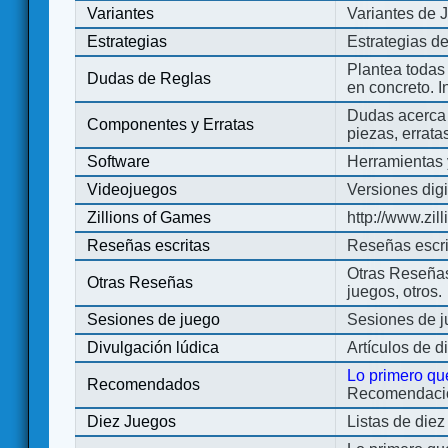
Variantes
Variantes de 
Estrategias
Estrategias d
Plantea todas
Dudas de Reglas
en concreto. 
Dudas acerca 
Componentes y Erratas
piezas, errata
Software
Herramientas 
Videojuegos
Versiones digi
Zillions of Games
http://www.zi
Reseñas escritas
Reseñas escri
Otras Reseñas 
Otras Reseñas
juegos, otros.
Sesiones de juego
Sesiones de 
Divulgación lúdica
Artículos de d
Lo primero qu
Recomendados
Recomendacion
Diez Juegos
Listas de die