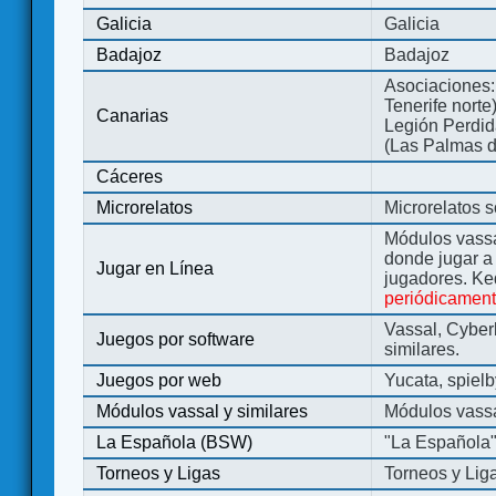
Galicia
Galicia
Badajoz
Badajoz
Asociaciones:
Tenerife norte
Canarias
Legión Perdida
(Las Palmas d
Cáceres
Microrelatos
Microrelatos 
Módulos vassa
donde jugar 
Jugar en Línea
jugadores. Ke
periódicamen
Vassal, Cyber
Juegos por software
similares.
Juegos por web
Yucata, spiel
Módulos vassal y similares
Módulos vassa
La Española (BSW)
"La Española
Torneos y Ligas
Torneos y Lig