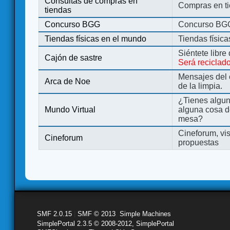
Consultas de compras en
Compras en ti
tiendas
Concurso BGG
Concurso BG
Tiendas físicas en el mundo
Tiendas físic
Siéntete libre
Cajón de sastre
Será reciclad
Mensajes del 
Arca de Noe
de la limpia.
¿Tienes algu
Mundo Virtual
alguna cosa d
mesa?
Cineforum, vis
Cineforum
propuestas
SMF 2.0.15
|
SMF © 2013
,
Simple Machines
SimplePortal 2.3.5 © 2008-2012, SimplePortal