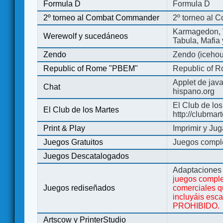
Formula D
Formula D
2º torneo al Combat Commander
2º torneo al
Karmagedon, W
Werewolf y sucedáneos
Tabula, Mafia
Zendo
Zendo (iceho
Republic of Rome "PBEM"
Republic of 
Applet de jav
Chat
hispano.org
El Club de los
El Club de los Martes
http://clubmar
Print & Play
Imprimir y Jug
Juegos Gratuitos
Juegos complet
Juegos Descatalogados
Adaptaciones 
juegos comple
Juegos rediseñados
comerciales q
incluyáis esc
PROHIBIDO.
Artscow y PrinterStudio