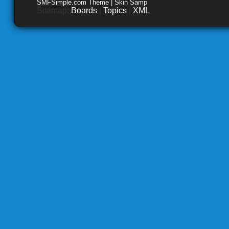
SMFSimple.com Theme | Skin Samp
Sitemap:
Boards
|
Topics
|
XML