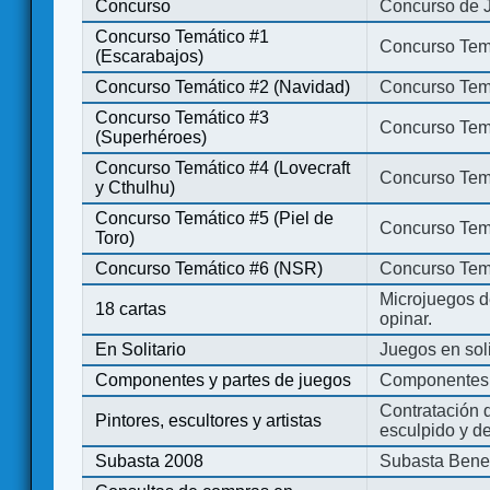
Concurso
Concurso de 
Concurso Temático #1
Concurso Temá
(Escarabajos)
Concurso Temático #2 (Navidad)
Concurso Tem
Concurso Temático #3
Concurso Tem
(Superhéroes)
Concurso Temático #4 (Lovecraft
Concurso Temá
y Cthulhu)
Concurso Temático #5 (Piel de
Concurso Temá
Toro)
Concurso Temático #6 (NSR)
Concurso Tem
Microjuegos d
18 cartas
opinar.
En Solitario
Juegos en soli
Componentes y partes de juegos
Componentes 
Contratación d
Pintores, escultores y artistas
esculpido y d
Subasta 2008
Subasta Bene