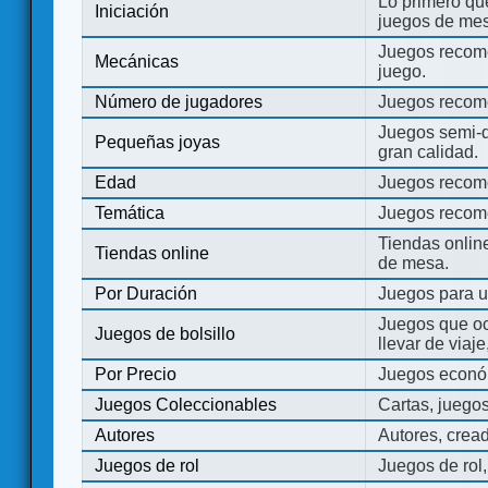
Lo primero que
Iniciación
juegos de mes
Juegos recome
Mecánicas
juego.
Número de jugadores
Juegos recom
Juegos semi-d
Pequeñas joyas
gran calidad.
Edad
Juegos recom
Temática
Juegos recom
Tiendas onli
Tiendas online
de mesa.
Por Duración
Juegos para u
Juegos que o
Juegos de bolsillo
llevar de viaje
Por Precio
Juegos económ
Juegos Coleccionables
Cartas, juego
Autores
Autores, crea
Juegos de rol
Juegos de rol,