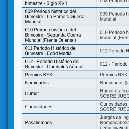
008 Periodo hi
bimestre - Siglo XVII
009 Periodo histórico del
009 Periodo hi
Bimestre - La Primera Guerra
Mundial.
Mundial
010 Periodo histórico del
010 Periodo h
Bimestre - Segunda Guerra
Mundial (Frent
Mundial (Frente Oriental)
011 Periodo Histórico del
011 Periodo H
Bimestre - Edad Media
012 - Periodo Histórico del
012 - Periodo
Bimestre - Combates Aéreos
Premios BSK
Premios BSK
Nominados
Nominados (fa
Humor gráfico
Humor
SOBRE JUEG
Curiosidades.
Curiosidades
SOBRE JUEG
Juegos de Ing
Pasatiempos
Rompecabezas
deductiva/indu