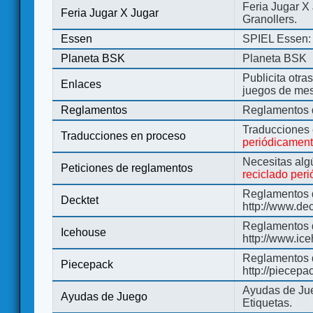
Feria Jugar X
Feria Jugar X Jugar
Granollers.
Essen
SPIEL Essen: 
Planeta BSK
Planeta BSK
Publicita otra
Enlaces
juegos de me
Reglamentos
Reglamentos d
Traducciones
Traducciones en proceso
periódicamen
Necesitas alg
Peticiones de reglamentos
reciclado per
Reglamentos d
Decktet
http://www.de
Reglamentos d
Icehouse
http://www.ic
Reglamentos 
Piecepack
http://piecepa
Ayudas de Jue
Ayudas de Juego
Etiquetas.