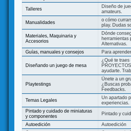
Diseño de jue
Talleres
amateurs.
o cómo currars
Manualidades
play. Dudas so
Dónde consegu
Materiales, Maquinaria y
herramientas 
Accesorios
Alternativas.
Guías, manuales y consejos
Para aprender
¿Qué te traes
Diseñando un juego de mesa
PROYECTOS co
ayudarte. Tra
Únete a un gru
Playtestings
¿Buscas probad
Feedbacks.
Un apartado pa
Temas Legales
experiencias.
Pintado y cuidado de miniaturas
Pintado y cui
y componentes
Autoedición
Autoedición